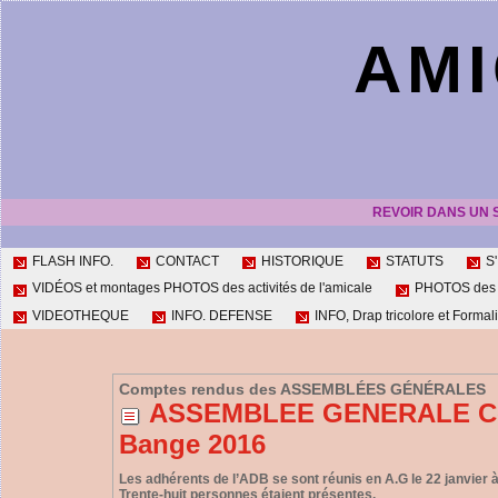
AMI
REVOIR DANS UN 
FLASH INFO.
CONTACT
HISTORIQUE
STATUTS
S
VIDÉOS et montages PHOTOS des activités de l'amicale
PHOTOS des ac
VIDEOTHEQUE
INFO. DEFENSE
INFO, Drap tricolore et Formali
Comptes rendus des ASSEMBLÉES GÉNÉRALES
ASSEMBLEE GENERALE Compt
Bange 2016
Les adhérents de l’ADB se sont réunis en A.G le 22 janvier 
Trente-huit personnes étaient présentes.