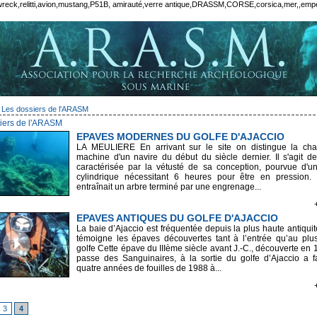
eck,relitti,avion,mustang,P51B, amirauté,verre antique,DRASSM,CORSE,corsica,mer,,empere
Les dossiers de l'ARASM
iers de l'ARASM
EPAVES MODERNES DU GOLFE D'AJACCIO
LA MEULIERE En arrivant sur le site on distingue la cha
machine d'un navire du début du siècle dernier. Il s'agit d
caractérisée par la vétusté de sa conception, pourvue d'u
cylindrique nécessitant 6 heures pour être en pression
entraînait un arbre terminé par une engrenage...
EPAVES ANTIQUES DU GOLFE D'AJACCIO
La baie d’Ajaccio est fréquentée depuis la plus haute antiqu
témoigne les épaves découvertes tant à l’entrée qu’au plu
golfe Cette épave du IIIème siècle avant J.-C., découverte en 
passe des Sanguinaires, à la sortie du golfe d’Ajaccio a fa
quatre années de fouilles de 1988 à...
3
4