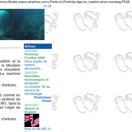
ur,l'Arabe,statue,amphore,verre,Porticcio,Purtichju,Ajaccio,,marbre,avion,mustang,P51B,
22:28
Brèves
28/02/2007
Purtichju
Fouilles 2006
udière et la
Deux bustes de
marbre
e la Meulière
découverts.
ne chaudière
28/02/2007
. La machine
Nouvelles
technologies et
antiquité
+ d'articles...
Le scanner 3D au
service de
l'archéologie.
ité, comme en
Dominique
s profond du
Ottavi
1987, dans la
26/02/2007
it l’objet de
Switch to
English
+ d'articles...
Now on the WZ-I's