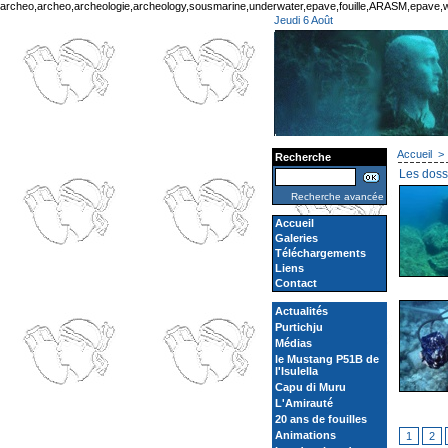
archeo,archeo,archeologie,archeology,sousmarine,underwater,epave,fouille,ARASM,epave,wr
Jeudi 6 Août
Accueil
>
Recherche
Les doss
Recherche avancée
Accueil
Galeries
Téléchargements
Liens
Contact
Actualités
Purtichju
Médias
le Mustang P51B de
l'Isulella
Capu di Muru
L'Amirauté
20 ans de fouilles
Animations
1
2