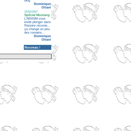
blog
Dominique
Ottavi
15/02/2007
Spécial Mustang
L'ARASM vous
invite plonger dans
l'histoire récente...
ça change un peu
des romains...
Dominique
Ottavi
Nouveau !