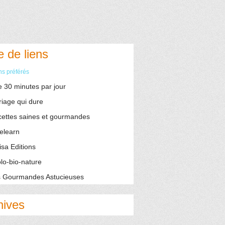
e de liens
ns préférés
e 30 minutes par jour
iage qui dure
ettes saines et gourmandes
elearn
isa Editions
lo-bio-nature
 Gourmandes Astucieuses
hives