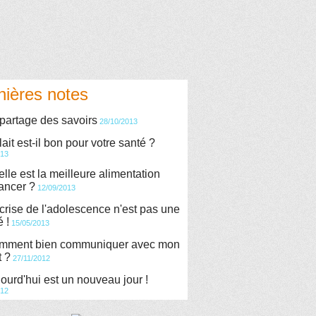
nières notes
partage des savoirs
28/10/2013
lait est-il bon pour votre santé ?
013
lle est la meilleure alimentation
cancer ?
12/09/2013
crise de l'adolescence n'est pas une
é !
15/05/2013
mment bien communiquer avec mon
t ?
27/11/2012
ourd'hui est un nouveau jour !
012