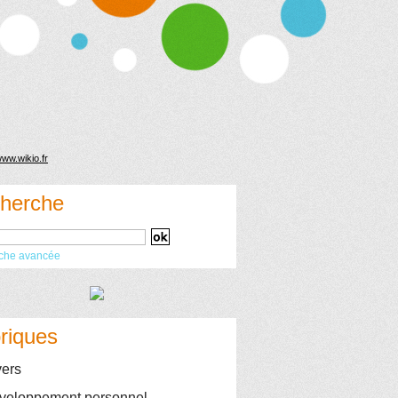
herche
che avancée
riques
ers
eloppement personnel