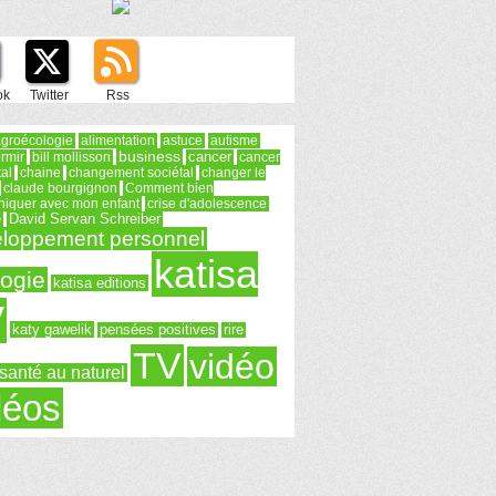
ok
Twitter
Rss
groécologie
alimentation
astuce
autisme
business
rmir
bill mollisson
cancer
cancer
tal
chaine
changement sociétal
changer le
claude bourgignon
Comment bien
iquer avec mon enfant
crise d'adolescence
e
David Servan Schreiber
loppement personnel
katisa
logie
katisa editions
V
katy gawelik
pensées positives
rire
TV
vidéo
santé au naturel
déos