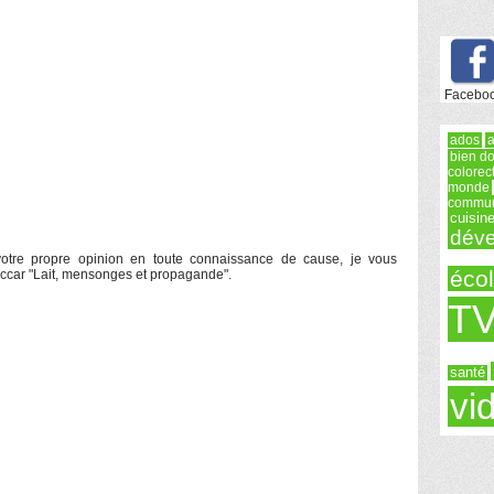
Facebo
ados
a
bien do
colorec
monde
commun
cuisin
déve
 votre propre opinion en toute connaissance de cause, je vous
éco
uccar "Lait, mensonges et propagande".
T
santé
vi