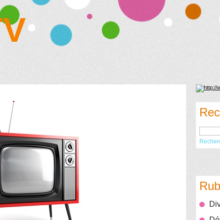
TV
Rec
Recher
Rub
Div
Dév