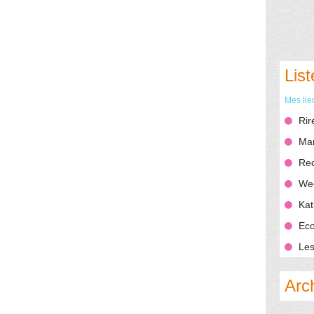
List
Mes lie
Rir
Mar
Rec
We
Kat
Eco
Les
Arc