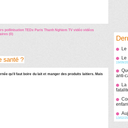
irs
pollinisation
TEDx Paris
Thanh Nghiem
TV
vidéo
vidéos
ires (0)
Der
Le 
Le 
re santé ?
19/09/2
Que
ée qu'il faut boire du lait et manger des produits laitiers. Mais
anti-
La 
fatalit
Co
enfan
Auj
13/02/2