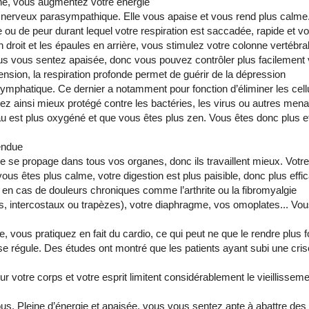
e, vous augmentez votre énergie
 nerveux parasympathique. Elle vous apaise et vous rend plus calme. V
e ou de peur durant lequel votre respiration est saccadée, rapide et v
en droit et les épaules en arrière, vous stimulez votre colonne verté
s vous sentez apaisée, donc vous pouvez contrôler plus facilement 
tension, la respiration profonde permet de guérir de la dépression
ymphatique. Ce dernier a notamment pour fonction d’éliminer les cellu
ez ainsi mieux protégé contre les bactéries, les virus ou autres men
au est plus oxygéné et que vous êtes plus zen. Vous êtes donc plus e
endue
se propage dans tous vos organes, donc ils travaillent mieux. Votre
s êtes plus calme, votre digestion est plus paisible, donc plus effi
e en cas de douleurs chroniques comme l’arthrite ou la fibromyalgie
s, intercostaux ou trapèzes), votre diaphragme, vos omoplates... Vous 
e, vous pratiquez en fait du cardio, ce qui peut ne que le rendre plus f
 se régule. Des études ont montré que les patients ayant subi une cris
ur votre corps et votre esprit limitent considérablement le vieillisse
ous. Pleine d’énergie et apaisée, vous vous sentez apte à abattre d