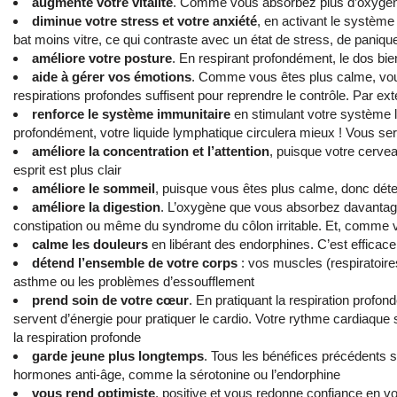
augmente votre vitalité
. Comme vous absorbez plus d’oxygèn
diminue votre stress et votre anxiété
, en activant le système
bat moins vitre, ce qui contraste avec un état de stress, de paniqu
améliore votre posture
. En respirant profondément, le dos bi
aide à gérer vos émotions
. Comme vous êtes plus calme, vou
respirations profondes suffisent pour reprendre le contrôle. Par ex
renforce le système immunitaire
en stimulant votre système l
profondément, votre liquide lymphatique circulera mieux ! Vous ser
améliore la concentration et l’attention
, puisque votre cerve
esprit est plus clair
améliore le sommeil
, puisque vous êtes plus calme, donc dét
améliore la digestion
. L’oxygène que vous absorbez davantage 
constipation ou même du syndrome du côlon irritable. Et, comme vou
calme les douleurs
en libérant des endorphines. C’est efficac
détend l’ensemble de votre corps
: vos muscles (respiratoire
asthme ou les problèmes d’essoufflement
prend soin de votre cœur
. En pratiquant la respiration profond
servent d’énergie pour pratiquer le cardio. Votre rythme cardiaque
la respiration profonde
garde jeune plus longtemps
. Tous les bénéfices précédents s
hormones anti-âge, comme la sérotonine ou l’endorphine
vous rend optimiste
, positive et vous redonne confiance en v