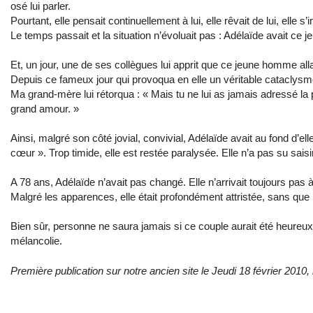
osé lui parler.
Pourtant, elle pensait continuellement à lui, elle rêvait de lui, elle 
Le temps passait et la situation n’évoluait pas : Adélaïde avait ce
Et, un jour, une de ses collègues lui apprit que ce jeune homme allait 
Depuis ce fameux jour qui provoqua en elle un véritable cataclysme,
Ma grand-mère lui rétorqua : « Mais tu ne lui as jamais adressé la 
grand amour. »
Ainsi, malgré son côté jovial, convivial, Adélaïde avait au fond d’
cœur ». Trop timide, elle est restée paralysée. Elle n’a pas su sais
A 78 ans, Adélaïde n’avait pas changé. Elle n’arrivait toujours pas 
Malgré les apparences, elle était profondément attristée, sans qu
Bien sûr, personne ne saura jamais si ce couple aurait été heureux
mélancolie.
Première publication sur notre ancien site le Jeudi 18 février 2010, 