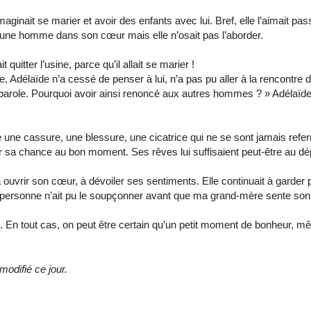
s’imaginait se marier et avoir des enfants avec lui. Bref, elle l’aimait p
 jeune homme dans son cœur mais elle n’osait pas l’aborder.
quitter l’usine, parce qu’il allait se marier !
 Adélaïde n’a cessé de penser à lui, n’a pas pu aller à la rencontre 
parole. Pourquoi avoir ainsi renoncé aux autres hommes ? » Adélaïde l
elle une cassure, une blessure, une cicatrice qui ne se sont jamais re
ir sa chance au bon moment. Ses rêves lui suffisaient peut-être au dép
à ouvrir son cœur, à dévoiler ses sentiments. Elle continuait à garder p
e personne n’ait pu le soupçonner avant que ma grand-mère sente son
. En tout cas, on peut être certain qu’un petit moment de bonheur, mê
modifié ce jour.