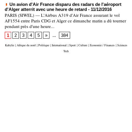
Un avion d'Air France disparu des radars de l'aéroport
d'Alger atterrit avec une heure de retard
- 11/12/2016
PARIS (SIWEL) — L'Airbus A319 d'Air France assurant le vol
AF1554 entre Paris CDG et Alger ce dimanche matin a dû tourner
pendant près d'une heure...
1
2
3
4
5
»
...
384
Kabylie
|
Afrique du nord
|
Politique
|
International
|
Sport
|
Culture
|
Economie / Finances
|
Sciences
Tech