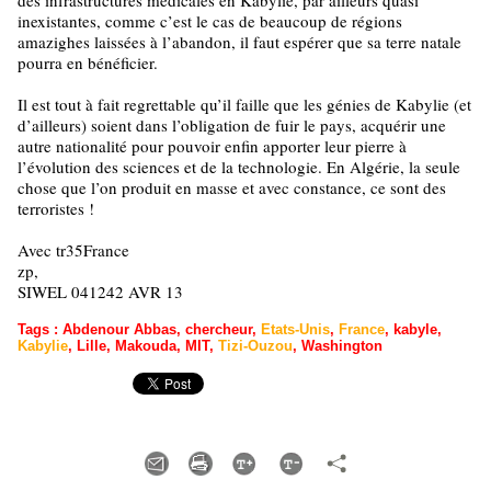
des infrastructures médicales en Kabylie, par ailleurs quasi
inexistantes, comme c’est le cas de beaucoup de régions
amazighes laissées à l’abandon, il faut espérer que sa terre natale
pourra en bénéficier.
Il est tout à fait regrettable qu’il faille que les génies de Kabylie (et
d’ailleurs) soient dans l’obligation de fuir le pays, acquérir une
autre nationalité pour pouvoir enfin apporter leur pierre à
l’évolution des sciences et de la technologie. En Algérie, la seule
chose que l’on produit en masse et avec constance, ce sont des
terroristes !
Avec tr35France
zp,
SIWEL 041242 AVR 13
Tags
:
Abdenour Abbas
,
chercheur
,
Etats-Unis
,
France
,
kabyle
,
Kabylie
,
Lille
,
Makouda
,
MIT
,
Tizi-Ouzou
,
Washington