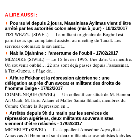
A LIRE AUSSI :
Poursuivi depuis 2 jours, Massinissa Aylimas vient d'être
arrêté par les autorités coloniales (mis à jour)
- 18/02/2017
TIZI WEZZU (SIWEL) — Le militant originaire de Boghni est
parmi ceux qui comptaient assister au meeting de Tanalt. Les
services coloniaux le savaient...
Nabila Djahnine : l’amertume de l’oubli
- 17/02/2017
MÉMOIRE (SIWEL) — Le 15 février 1995. Une date. Un meurtre.
Un souvenir oublié… 22 ans sont déjà passés depuis l’assassinat,
à Tizi-Ouzou, à l’âge de...
Affaire Fekhar et la répression algérienne : une
délégation auprès d'un avocat et militant des droits de
l'homme Belge
- 17/02/2017
COMMUNIQUE (SIWEL) — Un collectif constitué de M. Hamou
Ait Ouali, M. Farid Ailane et Maître Samia Silhadi, membres du
Comité Contre la Répression en...
Arrêtés depuis 9h du matin par les services de
répression algériens, deux militants souverainistes
viennent d'être relâchés
- 17/02/2017
MICHELET (SIWEL) — Ils s'appellent Amsedrar Aqvayli et
Amayyas At Ḥemmu et sont deux militants souverainistes kabyles