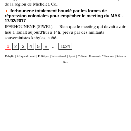
de la région de Michelet. Ce...
Iferhounene totalement bouclé par les forces de
répression coloniales pour empêcher le meeting du MAK
-
17/02/2017
IFERHOUNENE (SIWEL) — Bien que le meeting qui devait avoir
lieu à Tanalt aujourd'hui à 14h, prévu par des militants
souverainistes kabyles, a été...
1
2
3
4
5
»
...
1024
Kabylie
|
Afrique du nord
|
Politique
|
International
|
Sport
|
Culture
|
Economie / Finances
|
Sciences
Tech