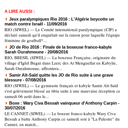
A LIRE AUSSI :
Jeux paralympiques Rio 2016 : L'Algérie boycotte un
match contre Israël
- 11/09/2016
RIO (SIWEL) — Le Comité international paralympique (CIP) a
déclaré samedi qu'il enquêtait sur la raison pour laquelle l'équipe
féminine de goalball*...
JO de Rio 2016 : Finale de la boxeuse franco-kabyle
Sarah Ourahmoune
- 20/08/2016
RIO, BRESIL (SIWEL) — La boxeuse Française, originaire du
village d'Ighil Bugni dans Lɛerc des At Menguellat en Kabylie,
Sarah Ourahmoune, affrontera...
Samir Aït-Saïd quitte les JO de Rio suite à une grave
blessure
- 07/08/2016
RIO (SIWEL) — Le gymnaste français et kabyle Samir Aït-Saïd
s'est grièvement blessé au tibia suite à une mauvaise réception ce
samedi 06 août dans le...
Boxe : Wary Civa Bessah vainqueur d'Anthony Carpin
-
30/07/2016
LE CANNET (SIWEL) — Le boxeur franco-kabyle Wary Civa
Bessah a battu Anthony Carpin ce samedi soir à "La Palestre" du
Cannet, en match...