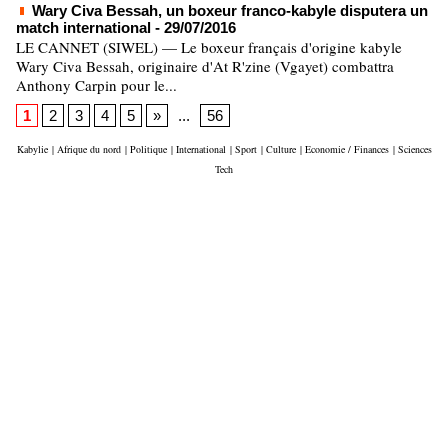
Wary Civa Bessah, un boxeur franco-kabyle disputera un
match international
- 29/07/2016
LE CANNET (SIWEL) — Le boxeur français d'origine kabyle
Wary Civa Bessah, originaire d'At R'zine (Vgayet) combattra
Anthony Carpin pour le...
1
2
3
4
5
»
...
56
Kabylie
|
Afrique du nord
|
Politique
|
International
|
Sport
|
Culture
|
Economie / Finances
|
Sciences
Tech