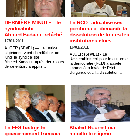
DERNIÈRE MINUTE : le
Le RCD radicalise ses
syndicaliste
positions et demande la
Ahmed Badaoui relâché
dissolution de toutes les
institutions élues
17/01/2011
16/01/2011
ALGER (SIWEL) — La justice
algérienne vient de relâcher, ce
ALGER (SIWEL) - Le
lundi le syndicaliste
Rassemblement pour la culture et
Ahmed Badaoui, après deux jours
la démocratie (RCD) a appelé
de détention, a appris...
samedi à la levée de l'état
d'urgence et à la dissolution...
Le FFS fustige le
Khaled Bounedjma
gouvernement français
appelle le régime