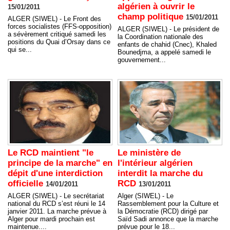
algérien à ouvrir le
15/01/2011
champ politique
15/01/2011
ALGER (SIWEL) - Le Front des
forces socialistes (FFS-opposition)
ALGER (SIWEL) - Le président de
a sévèrement critiqué samedi les
la Coordination nationale des
positions du Quai d’Orsay dans ce
enfants de chahid (Cnec), Khaled
qui se...
Bounedjma, a appelé samedi le
gouvernement...
Le RCD maintient "le
Le ministère de
principe de la marche" en
l'intérieur algérien
dépit d'une interdiction
interdit la marche du
officielle
RCD
14/01/2011
13/01/2011
ALGER (SIWEL) - Le secrétariat
Alger (SIWEL) - Le
national du RCD s’est réuni le 14
Rassemblement pour la Culture et
janvier 2011. La marche prévue à
la Démocratie (RCD) dirigé par
Alger pour mardi prochain est
Saïd Sadi annonce que la marche
maintenue....
prévue pour le 18...