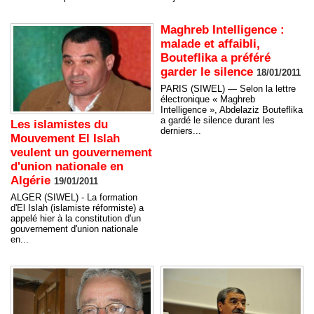
Maghreb Intelligence :
malade et affaibli,
Bouteflika a préféré
garder le silence
18/01/2011
PARIS (SIWEL) — Selon la lettre
électronique « Maghreb
Intelligence », Abdelaziz Bouteflika
a gardé le silence durant les
Les islamistes du
derniers...
Mouvement El Islah
veulent un gouvernement
d'union nationale en
Algérie
19/01/2011
ALGER (SIWEL) - La formation
d'El Islah (islamiste réformiste) a
appelé hier à la constitution d'un
gouvernement d'union nationale
en...