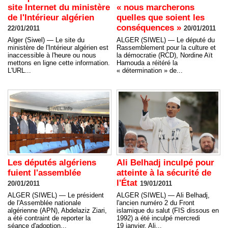
site Internet du ministère
« nous marcherons
de l'Intérieur algérien
quelles que soient les
conséquences »
22/01/2011
20/01/2011
Alger (Siwel) — Le site du
ALGER (SIWEL) — Le député du
ministère de l'Intérieur algérien est
Rassemblement pour la culture et
inaccessible à l'heure ou nous
la démocratie (RCD), Nordine Aït
mettons en ligne cette information.
Hamouda a réitéré la
L'URL...
« détermination » de...
Les députés algériens
Ali Belhadj inculpé pour
fuient l'assemblée
atteinte à la sécurité de
l'État
20/01/2011
19/01/2011
ALGER (SIWEL) — Le président
ALGER (SIWEL) — Ali Belhadj,
de l'Assemblée nationale
l'ancien numéro 2 du Front
algérienne (APN), Abdelaziz Ziari,
islamique du salut (FIS dissous en
a été contraint de reporter la
1992) a été inculpé mercredi
séance d'adoption...
19 janvier. Ali...