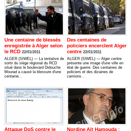
Une centaine de blessés
Des centaines de
enregistrée à Alger selon
policiers encerclent Alger
le RCD
centre
22/01/2011
22/01/2011
ALGER (SIWEL) — La tentative de
ALGER (SIWEL) — Alger centre
sortir du siège régional du RCD
présente une image d'une ville en
situé dans le boulevard Didouche
état de guerre. Des centaines de
Mourad a causé la blessure d'une
policiers et des dizaines de
centaine...
camions...
Attaque DoS contre le
Nordine Aït Hamouda :