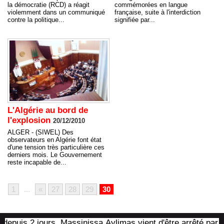
la démocratie (RCD) a réagit
commémorées en langue
violemment dans un communiqué
française, suite à l'interdiction
contre la politique...
signifiée par...
L'Algérie au bord de
l'explosion
20/12/2010
ALGER - (SIWEL) Des
observateurs en Algérie font état
d'une tension très particulière ces
derniers mois. Le Gouvernement
reste incapable de...
1
...
«
27
28
29
30
2 jours, Massinissa Aylimas vient d'être arrêté par les autor