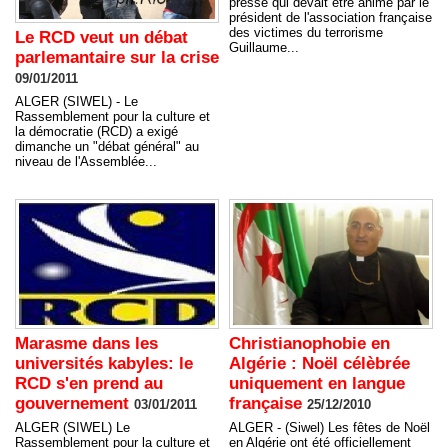
presse qui devait être animé par le
président de l'association française
des victimes du terrorisme
Le RCD veut un débat
Guillaume...
parlemantaire sur la crise
09/01/2011
ALGER (SIWEL) - Le
Rassemblement pour la culture et
la démocratie (RCD) a exigé
dimanche un "débat général" au
niveau de l'Assemblée...
Marasme dans les
Christianophobie en
universités kabyles: le
Algérie : Noël célèbrée
RCD s'en prend au
uniquement en langue
gouvernement
française
03/01/2011
25/12/2010
ALGER (SIWEL) Le
ALGER - (Siwel) Les fêtes de Noël
Rassemblement pour la culture et
en Algérie ont été officiellement