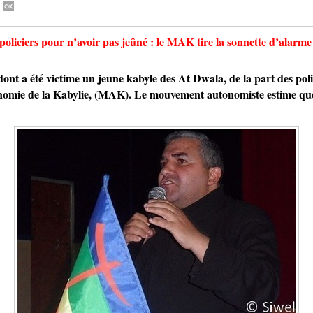
oliciers pour n’avoir pas jeûné : le MAK tire la sonnette d’alarme
 été victime un jeune kabyle des At Dwala, de la part des policie
onomie de la Kabylie, (MAK). Le mouvement autonomiste estime que 