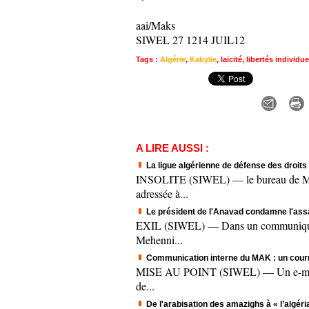
aai/Maks
SIWEL 27 1214 JUIL12
Tags
:
Algérie
,
Kabylie
,
laïcité
,
libertés individue
A LIRE AUSSI :
La ligue algérienne de défense des droit
INSOLITE (SIWEL) — le bureau de M'sil
adressée à...
Le président de l'Anavad condamne l'assas
EXIL (SIWEL) — Dans un communiqué tra
Mehenni...
Communication interne du MAK : un courrie
MISE AU POINT (SIWEL) — Un e-mail que
de...
De l'arabisation des amazighs à « l’algéri