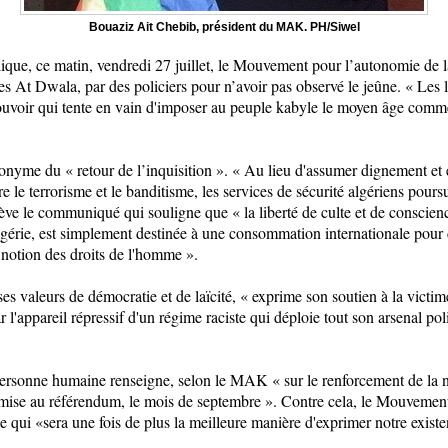
Bouaziz Ait Chebib, président du MAK. PH/Siwel
ique, ce matin, vendredi 27 juillet, le Mouvement pour l’autonomie de l
s At Dwala, par des policiers pour n’avoir pas observé le jeûne. « Les li
ouvoir qui tente en vain d'imposer au peuple kabyle le moyen âge comme
onyme du « retour de l’inquisition ». « Au lieu d'assumer dignement et e
re le terrorisme et le banditisme, les services de sécurité algériens pour
elève le communiqué qui souligne que « la liberté de culte et de conscien
Algérie, est simplement destinée à une consommation internationale pour 
 notion des droits de l'homme ».
ses valeurs de démocratie et de laïcité, « exprime son soutien à la victi
 l'appareil répressif d'un régime raciste qui déploie tout son arsenal poli
 personne humaine renseigne, selon le MAK « sur le renforcement de la n
oumise au référendum, le mois de septembre ». Contre cela, le Mouvement
 Ce qui «sera une fois de plus la meilleure manière d'exprimer notre existe