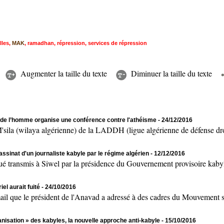
lles
,
MAK
,
ramadhan
,
répression
,
services de répression
Augmenter la taille du texte
Diminuer la taille du texte
s de l’homme organise une conférence contre l'athéisme
- 24/12/2016
a (wilaya algérienne) de la LADDH (ligue algérienne de défense droit
sinat d'un journaliste kabyle par le régime algérien
- 12/12/2016
nsmis à Siwel par la présidence du Gouvernement provisoire kabyle 
l aurait fuité
- 24/10/2016
 le président de l'Anavad a adressé à des cadres du Mouvement souve
anisation » des kabyles, la nouvelle approche anti-kabyle
- 15/10/2016