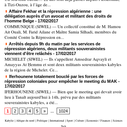
à Tizi-Ouzou, à l’âge de...
Affaire Fekhar et la répression algérienne : une
délégation auprès d'un avocat et militant des droits de
l'homme Belge
- 17/02/2017
COMMUNIQUE (SIWEL) — Un collectif constitué de M. Hamou
Ait Ouali, M. Farid Ailane et Maître Samia Silhadi, membres du
Comité Contre la Répression en...
Arrêtés depuis 9h du matin par les services de
répression algériens, deux militants souverainistes
viennent d'être relâchés
- 17/02/2017
MICHELET (SIWEL) — Ils s'appellent Amsedrar Aqvayli et
Amayyas At Ḥemmu et sont deux militants souverainistes kabyles
de la région de Michelet. Ce...
Iferhounene totalement bouclé par les forces de
répression coloniales pour empêcher le meeting du MAK
-
17/02/2017
IFERHOUNENE (SIWEL) — Bien que le meeting qui devait avoir
lieu à Tanalt aujourd'hui à 14h, prévu par des militants
souverainistes kabyles, a été...
1
2
3
4
5
»
...
1024
Kabylie
|
Afrique du nord
|
Politique
|
International
|
Sport
|
Culture
|
Economie / Finances
|
Sciences
Tech