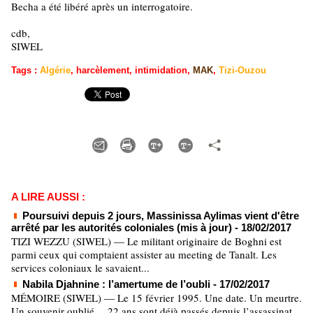
Becha a été libéré après un interrogatoire.
cdb,
SIWEL
Tags
:
Algérie
,
harcèlement
,
intimidation
,
MAK
,
Tizi-Ouzou
A LIRE AUSSI :
Poursuivi depuis 2 jours, Massinissa Aylimas vient d'être
arrêté par les autorités coloniales (mis à jour)
- 18/02/2017
TIZI WEZZU (SIWEL) — Le militant originaire de Boghni est
parmi ceux qui comptaient assister au meeting de Tanalt. Les
services coloniaux le savaient...
Nabila Djahnine : l’amertume de l’oubli
- 17/02/2017
MÉMOIRE (SIWEL) — Le 15 février 1995. Une date. Un meurtre.
Un souvenir oublié… 22 ans sont déjà passés depuis l’assassinat,