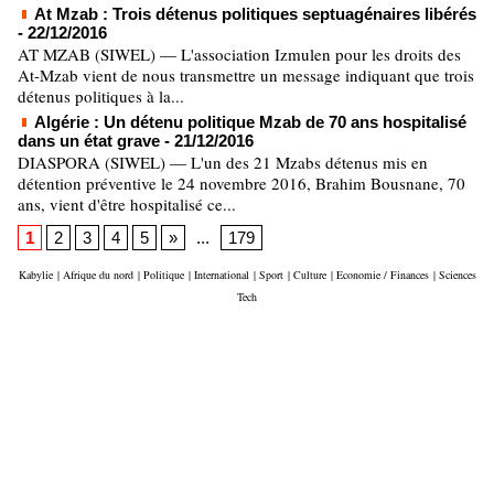
At Mzab : Trois détenus politiques septuagénaires libérés
- 22/12/2016
AT MZAB (SIWEL) — L'association Izmulen pour les droits des
At-Mzab vient de nous transmettre un message indiquant que trois
détenus politiques à la...
Algérie : Un détenu politique Mzab de 70 ans hospitalisé
dans un état grave
- 21/12/2016
DIASPORA (SIWEL) — L'un des 21 Mzabs détenus mis en
détention préventive le 24 novembre 2016, Brahim Bousnane, 70
ans, vient d'être hospitalisé ce...
1
2
3
4
5
»
...
179
Kabylie
|
Afrique du nord
|
Politique
|
International
|
Sport
|
Culture
|
Economie / Finances
|
Sciences
Tech