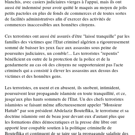
blanchis, avec casiers judiciaires vierges à l'appui, mais ils ont
aussi été indemnisé pour avoir quitté le maquis au moyen de jolis
petits pactoles en plus de fonds de commerces et de toutes sortes
de facilités administratives afin d’exercer des activités de
commerces inaccessibles aux honnêtes citoyens.
Ces terroristes ont aussi été assurés d'être "laissé tranquille" par les
familles des victimes que l'Etat criminel algérien a rigoureusement
sommé de baisser les yeux face aux assassins sous peine de
poursuites judiciaires, un comble!... Les terroristes "repentis"
bénéficient en outre de la protection de la police et de la
gendarmerie au cas où des citoyens ne supporteraient pas l'acte
criminels qui a consisté à élever les assassins aux dessus des
victimes et des honnêtes gens.
Les terroristes, en usent et en abusent, ils snobent, intimident,
poursuivent leur propagande islamiste en toute tranquillité, et ce,
jusqu'aux plus hauts sommets de l'Etat. Un des chefs terroristes
islamistes se faisant même affectueusement appeler "Monsieur
Hattab" par son président Abdelaziz Bouteflika, le terrorisme et sa
doctrine islamiste ont de beau jour devant eux d'autant plus que
les formations dites démocratiques et la presse dite libre ont
apporté leur coupable soutien à la politique criminelle de
Bouteflika et continuent de se taire sur la propagande salafiste des