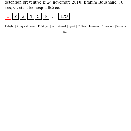
détention préventive le 24 novembre 2016, Brahim Bousnane, 70
ans, vient d'être hospitalisé ce...
1
2
3
4
5
»
...
179
Kabylie
|
Afrique du nord
|
Politique
|
International
|
Sport
|
Culture
|
Economie / Finances
|
Sciences
Tech