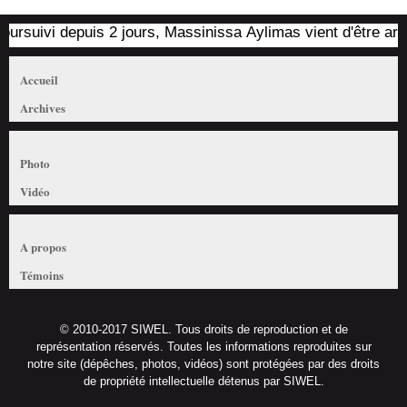
uivi depuis 2 jours, Massinissa Aylimas vient d'être arrêté p
Accueil
Archives
Photo
Vidéo
A propos
Témoins
© 2010-2017 SIWEL. Tous droits de reproduction et de
représentation réservés. Toutes les informations reproduites sur
notre site (dépêches, photos, vidéos) sont protégées par des droits
de propriété intellectuelle détenus par SIWEL.