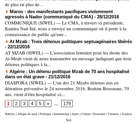
de plus en plus de...
Maroc : des manifestants pacifiques violemment
agressés à Nador (communiqué du CMA)
- 28/12/2016
COMMUNIQUE (SIWEL) — Le CMA, à travers sa présidente,
Kamira Nait Sid, nous a envoyé un communiqué où il porte à la
connaissance du public qu'une...
At Mzab : Trois détenus politiques septuagénaires libérés
- 22/12/2016
AT MZAB (SIWEL) — L'association Izmulen pour les droits des
At-Mzab vient de nous transmettre un message indiquant que trois
détenus politiques à la...
Algérie : Un détenu politique Mzab de 70 ans hospitalisé
dans un état grave
- 21/12/2016
DIASPORA (SIWEL) — L'un des 21 Mzabs détenus mis en
détention préventive le 24 novembre 2016, Brahim Bousnane, 70
ans, vient d'être hospitalisé ce...
1
2
3
4
5
»
...
179
Kabylie
|
Afrique du nord
|
Politique
|
International
|
Sport
|
Culture
|
Economie / Finances
|
Sciences
Tech