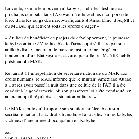
En vérité, estime le mouvement kabyle, « elle les destine aux
prochains combats dans l’Azawad où elle veut les incorporer de
force dans les rangs des narco-trafiquants d’Ansar Dine, d’AQMI et
du MUJAO qui activent sous les ordres d’Alger ».
« Au lieu de bénéficier de projets de développement, la jeunesse
kabyle continue d’être la cible de l'armée qui s’illustre par son
antikabylisme, incarnant le racisme institutionnel érigé en
fondement d’un Etat voyou », accuse, par ailleurs, M. Ait Chebib,
président du MAK.
Revanant à l’interpellation du secrétaire nationale du MAK aux
droits humains, le MAK informe que le militant Ameziane Abane
a « après avoir passé la nuit dans une cellule de la PAF, il a été
conduit à la gendarmerie, où son passeport lui a été confisqué, en
attendant qu'il régularise sa situation militaire ».
Le MAK ajoute qu’il apporte son soutien indéfectible à son
secrétaire national aux droits humains et à tous les jeunes kabyles
victimes d’une armée d’occupation en Kabylie.
aai
SIWEL 191641 NOV12