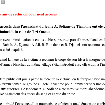
5 ans de réclusion pour neuf accusés
és dans l'assassinat du jeune A. Sofiane de Tirmitine ont été c
riminel de la cour de Tizi-Ouzou.
e avec préméditation et coups et blessures avec port d’armes blanches, 
. Rabah, A. Djamel, A Ali. B. Ramdane et B. Djamel sont reconnus co
u a été acquitté.
and la mère de la victime a reconnu le corps de son fils à la morgue de 
’armes blanches du même village s’était introduit avec effraction à l’int
tère public ont pris à partie la mère de la victime, en la frappant avec u
 terreur semée, le groupe a ligoté la victime pour l’emmener vers une de
rer aux autorités. Le lendemain A. Sofiane a été retrouvé mort, abandonné 
ouvé également des traces de sang et l’arme du crime.
e a révélé l’existence d’un traumatisme crânien et une hémorragie céréb