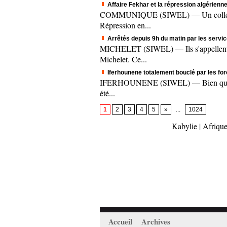
Affaire Fekhar et la répression algérienne
COMMUNIQUE (SIWEL) — Un collectif c
Répression en...
Arrêtés depuis 9h du matin par les servic
MICHELET (SIWEL) — Ils s'appellent A
Michelet. Ce...
Iferhounene totalement bouclé par les fo
IFERHOUNENE (SIWEL) — Bien que le mee
été...
1
2
3
4
5
»
...
1024
Kabylie
|
Afrique
Accueil
Archives