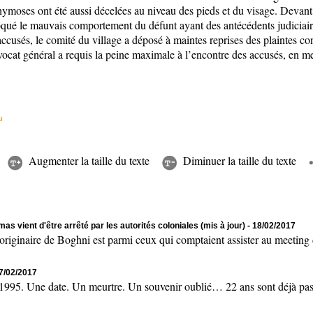
ymoses ont été aussi décelées au niveau des pieds et du visage. Devant l
évoqué le mauvais comportement du défunt ayant des antécédents judiciaire
ccusés, le comité du village a déposé à maintes reprises des plaintes co
vocat général a requis la peine maximale à l’encontre des accusés, en met
u
Augmenter la taille du texte
Diminuer la taille du texte
as vient d'être arrêté par les autorités coloniales (mis à jour)
- 18/02/2017
naire de Boghni est parmi ceux qui comptaient assister au meeting de
17/02/2017
 Une date. Un meurtre. Un souvenir oublié… 22 ans sont déjà passés