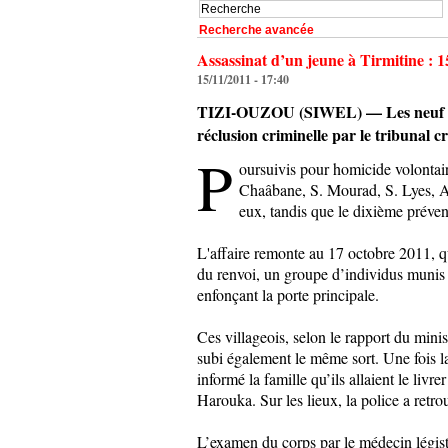
Recherche avancée
Assassinat d’un jeune à Tirmitine : 1
15/11/2011 - 17:40
TIZI-OUZOU (SIWEL) — Les neuf accus
réclusion criminelle par le tribunal c
P
oursuivis pour homicide volontair
Chaâbane, S. Mourad, S. Lyes, A
eux, tandis que le dixième préven
L'affaire remonte au 17 octobre 2011, qu
du renvoi, un groupe d’individus munis d
enfonçant la porte principale.
Ces villageois, selon le rapport du minis
subi également le même sort. Une fois la
informé la famille qu’ils allaient le liv
Harouka. Sur les lieux, la police a retr
L’examen du corps par le médecin légist