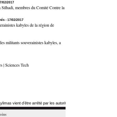
17/02/2017
Silhadi, membres du Comité Contre la
chés
- 17/02/2017
inistes kabyles de la région de
 militants souverainistes kabyles, a
es
|
Sciences Tech
 vient d'être arrêté par les autorités coloniales (mis à jour)
18/02/
oins