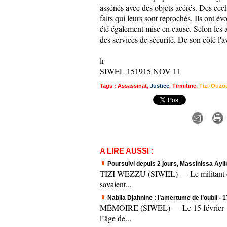
assénés avec des objets acérés. Des ecch
faits qui leurs sont reprochés. Ils ont 
été également mise en cause. Selon les a
des services de sécurité. De son côté l'a
lr
SIWEL 151915 NOV 11
Tags
:
Assassinat
,
Justice
,
Tirmitine
,
Tizi-Ouzo
A LIRE AUSSI :
Poursuivi depuis 2 jours, Massinissa Aylim
TIZI WEZZU (SIWEL) — Le militant origi
savaient...
Nabila Djahnine : l’amertume de l’oubli
- 
MÉMOIRE (SIWEL) — Le 15 février 1995.
l’âge de...