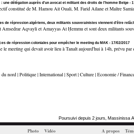
 : une délégation auprès d'un avocat et militant des droits de l'homme Belge
- 
onstitué de M. Hamou Ait Ouali, M. Farid Ailane et Maître Samia 
es de répression algériens, deux militants souverainistes viennent d'être relâ
msedrar Aqvayli et Amayyas At Ḥemmu et sont deux militants souvera
rces de répression coloniales pour empêcher le meeting du MAK
- 17/02/2017
ting qui devait avoir lieu à Tanalt aujourd'hui à 14h, prévu par des
 du nord
|
Politique
|
International
|
Sport
|
Culture
|
Economie / Financ
Poursuivi depuis 2 jours, Massinissa Aylimas
Photo
Vidéo
A propos
Tém