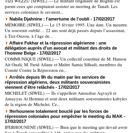
TIZI WEZZU (SIWEL) — Le militant originaire de Boghni est
parmi ceux qui comptaient assister au meeting de Tanalt. Les
services coloniaux le savaient...
Nabila Djahnine : l’amertume de l’oubli
- 17/02/2017
MÉMOIRE (SIWEL) — Le 15 février 1995. Une date. Un meurtre.
Un souvenir oublié… 22 ans sont déjà passés depuis l’assassinat,
à Tizi-Ouzou, à l’âge de...
Affaire Fekhar et la répression algérienne : une
délégation auprès d'un avocat et militant des droits de
l'homme Belge
- 17/02/2017
COMMUNIQUE (SIWEL) — Un collectif constitué de M. Hamou
Ait Ouali, M. Farid Ailane et Maître Samia Silhadi, membres du
Comité Contre la Répression en...
Arrêtés depuis 9h du matin par les services de
répression algériens, deux militants souverainistes
viennent d'être relâchés
- 17/02/2017
MICHELET (SIWEL) — Ils s'appellent Amsedrar Aqvayli et
Amayyas At Ḥemmu et sont deux militants souverainistes kabyles
de la région de Michelet. Ce...
Iferhounene totalement bouclé par les forces de
répression coloniales pour empêcher le meeting du MAK
-
17/02/2017
IFERHOUNENE (SIWEL) — Bien que le meeting qui devait avoir
lieu à Tanalt aujourd'hui à 14h, prévu par des militants