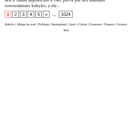
souverainistes kabyles, a été...
1
2
3
4
5
»
...
1024
Kabylie
|
Afrique du nord
|
Politique
|
International
|
Sport
|
Culture
|
Economie / Finances
|
Sciences
Tech