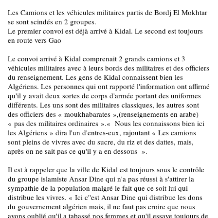
Les Camions et les véhicules militaires partis de Bordj El Mokhtar
se sont scindés en 2 groupes.
Le premier convoi est déjà arrivé à Kidal. Le second est toujours
en route vers Gao
Le convoi arrivé à Kidal comprenait 2 grands camions et 3
véhicules militaires avec à leurs bords des militaires et des officiers
du renseignement. Les gens de Kidal connaissent bien les
Algériens. Les personnes qui ont rapporté l'information ont affirmé
qu'il y avait deux sortes de corps d'armée portant des uniformes
différents. Les uns sont des militaires classiques, les autres sont
des officiers des
«
moukhabarates
»
,(renseignements en arabe)
«
pas des militaires ordinaires
»
.
«
Nous les connaissons bien ici
les Algériens
»
dira l'un d'entres-eux, rajoutant
«
Les camions
sont pleins de vivres avec du sucre, du riz et des dattes, mais,
après on ne sait pas ce qu'il y a en dessous
»
.
Il est à rappeler que la ville de Kidal est toujours sous le contrôle
du groupe islamiste Ansar Dine qui n'a pas réussi à s'attirer la
sympathie de la population malgré le fait que ce soit lui qui
distribue les vivres.
«
Ici c''est Ansar Dine qui distribue les dons
du gouvernement algérien mais, il ne faut pas croire que nous
avons oublié qu'il a tabassé nos femmes et qu'il essaye toujours de