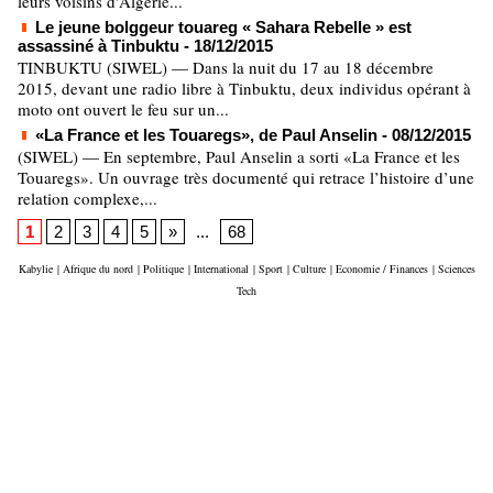
leurs voisins d'Algérie...
Le jeune bolggeur touareg « Sahara Rebelle » est
assassiné à Tinbuktu
- 18/12/2015
TINBUKTU (SIWEL) — Dans la nuit du 17 au 18 décembre
2015, devant une radio libre à Tinbuktu, deux individus opérant à
moto ont ouvert le feu sur un...
«La France et les Touaregs», de Paul Anselin
- 08/12/2015
(SIWEL) — En septembre, Paul Anselin a sorti «La France et les
Touaregs». Un ouvrage très documenté qui retrace l’histoire d’une
relation complexe,...
1
2
3
4
5
»
...
68
Kabylie
|
Afrique du nord
|
Politique
|
International
|
Sport
|
Culture
|
Economie / Finances
|
Sciences
Tech