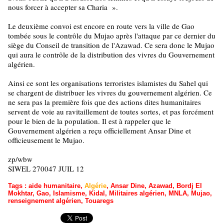
nous forcer à accepter sa Charia
»
.
Le deuxième convoi est encore en route vers la ville de Gao
tombée sous le contrôle du Mujao après l'attaque par ce dernier du
siège du Conseil de transition de l'Azawad. Ce sera donc le Mujao
qui aura le contrôle de la distribution des vivres du Gouvernement
algérien.
Ainsi ce sont les organisations terroristes islamistes du Sahel qui
se chargent de distribuer les vivres du gouvernement algérien. Ce
ne sera pas la première fois que des actions dites humanitaires
servent de voie au ravitaillement de toutes sortes, et pas forcément
pour le bien de la population. Il est à rappeler que le
Gouvernement algérien a reçu officiellement Ansar Dine et
officieusement le Mujao.
zp/wbw
SIWEL 270047 JUIL 12
Tags
:
aide humanitaire
,
Algérie
,
Ansar Dine
,
Azawad
,
Bordj El
Mokhtar
,
Gao
,
Islamisme
,
Kidal
,
Militaires algérien
,
MNLA
,
Mujao
,
renseignement algérien
,
Touaregs