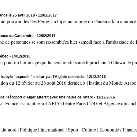
ance le 25 avril 2018
- 12/02/2017
uvoir des îles Féroé, archipel autonome du Danemark, a annoncé sam
ndance du Cachemire
- 12/02/2017
personnes se sont rassemblées hier samedi face à l'ambassade de l’
uébec
- 14/12/2016
 un hommage qui lui sera rendu samedi prochain à Ottawa, le prés
e kabyle "exposée" en Iran par l'Algérie coloniale
- 12/12/2016
u 12 février au 28 août 2016 dernier, à l'Institut du Monde Arabe (s
e l'aéroport d'Alger atterrit avec une heure de retard
- 11/12/2016
rance assurant le vol AF1554 entre Paris CDG et Alger ce dimanche 
 du nord
|
Politique
|
International
|
Sport
|
Culture
|
Economie / Financ