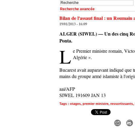
Recherche avancée
Bilan de l'assaut final : un Roumain a
19/01/2013 - 16:09
ALGER (SIWEL) — Un des cinq Romains
Ponta.
L
e Premier ministre romain, Victo
Algérie ».
Bucarest avait auparavant indiqué que tro
mains du groupe armé islamiste à l'origin
aai/AFP
SIWEL 191609 JAN 13
Tags
:
otages
,
premier ministre
,
ressortissants
,