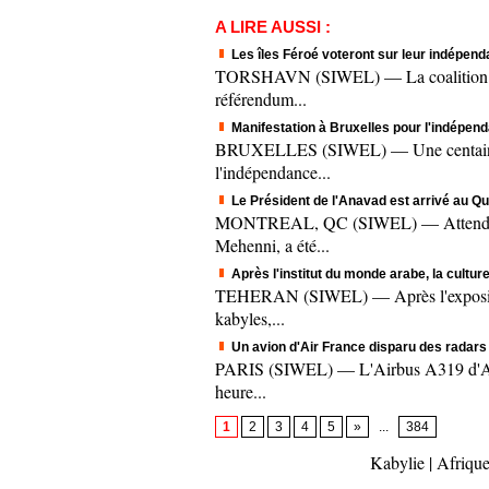
A LIRE AUSSI :
Les îles Féroé voteront sur leur indépend
TORSHAVN (SIWEL) — La coalition au po
référendum...
Manifestation à Bruxelles pour l'indépe
BRUXELLES (SIWEL) — Une centaine de 
l'indépendance...
Le Président de l'Anavad est arrivé au Q
MONTREAL, QC (SIWEL) — Attendu pour
Mehenni, a été...
Après l'institut du monde arabe, la cultur
TEHERAN (SIWEL) — Après l'exposition d
kabyles,...
Un avion d'Air France disparu des radars d
PARIS (SIWEL) — L'Airbus A319 d'Air F
heure...
1
2
3
4
5
»
...
384
Kabylie
|
Afrique