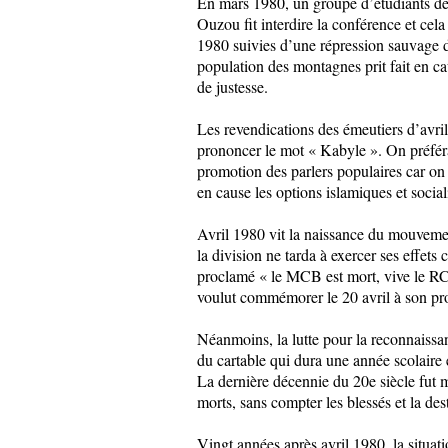
En mars 1980, un groupe d’étudiants de 
Ouzou fit interdire la conférence et cela
1980 suivies d’une répression sauvage 
population des montagnes prit fait en ca
de justesse.
Les revendications des émeutiers d’avril
prononcer le mot « Kabyle ». On préféra 
promotion des parlers populaires car on 
en cause les options islamiques et social
Avril 1980 vit la naissance du mouvemen
la division ne tarda à exercer ses effet
proclamé « le MCB est mort, vive le RC
voulut commémorer le 20 avril à son pro
Néanmoins, la lutte pour la reconnaissan
du cartable qui dura une année scolaire 
La dernière décennie du 20e siècle fut m
morts, sans compter les blessés et la des
Vingt années après avril 1980, la situa