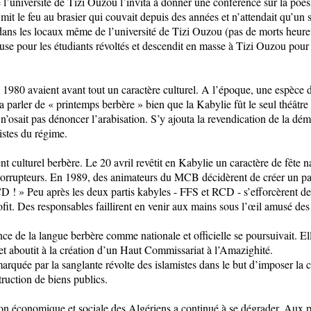
l’université de Tizi Ouzou l’invita à donner une conférence sur la poés
 mit le feu au brasier qui couvait depuis des années et n’attendait qu’un 
dans les locaux même de l’université de Tizi Ouzou (pas de morts heure
use pour les étudiants révoltés et descendit en masse à Tizi Ouzou pour 
 1980 avaient avant tout un caractère culturel. A l’époque, une espèce d
parler de « printemps berbère » bien que la Kabylie fût le seul théâtre
n’osait pas dénoncer l’arabisation. S’y ajouta la revendication de la dém
istes du régime.
t culturel berbère. Le 20 avril revêtit en Kabylie un caractère de fête
s corrupteurs. En 1989, des animateurs du MCB décidèrent de créer un par
D ! » Peu après les deux partis kabyles - FFS et RCD - s’efforcèrent 
fit. Des responsables faillirent en venir aux mains sous l’œil amusé des
ce de la langue berbère comme nationale et officielle se poursuivait. El
et aboutit à la création d’un Haut Commissariat à l’Amazighité.
arquée par la sanglante révolte des islamistes dans le but d’imposer la
truction de biens publics.
tion économique et sociale des Algériens a continué à se dégrader. Aux