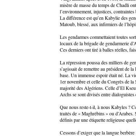
misère de masse du temps de Chadli ont
l’environnement, injustices, contraintes 
La différence est qu’en Kabylie des gen
Matoub, blessé, aux infirmiers de l’hôpit
Les gendarmes commettaient toutes sorte
locaux de la brigade de gendarmerie d’Aï
Ces derniers ont tiré à balles réelles, fa
La répression poussa des milliers de gen
s’agissait de remettre au président de l
base. Un immense espoir était né. La vio
1er novembre et celle du Congrès de la 
majorité des Algériens. Celle d’El Kseur
Archs se sont divisés entre dialoguistes e
Que nous reste-t-il, à nous Kabyles ? Co
traités de « Maghrébins » ou d’Arabes. 
définis par une étiquette religieuse quel
Cessons d’exiger que la langue berbère 