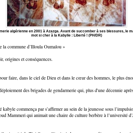
rmerie algérienne en 2001 à Azazga. Avant de succomber à ses blessures, le ma
mot si cher à la Kabylie : Liberté ! (PH/DR)
s de la commune d’Illoula Oumalou »
ir, origines et conséquences.
e, pour faire, dans le ciel de Dieu et dans le cœur des hommes, le plus
déploiement des brigades de gendarmerie qui, plus d'une décennie après 
té kabyle commença par s’affirmer au sein de la jeunesse sous l’impulsi
ud Mammeri qui animait une chaire de culture berbère à l’université d’Al