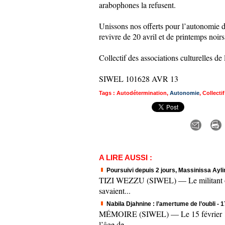
arabophones la refusent.
Unissons nos offerts pour l’autonomie de
revivre de 20 avril et de printemps noirs
Collectif des associations culturelles 
SIWEL 101628 AVR 13
Tags
:
Autodétermination
,
Autonomie
,
Collecti
A LIRE AUSSI :
Poursuivi depuis 2 jours, Massinissa Aylim
TIZI WEZZU (SIWEL) — Le militant origi
savaient...
Nabila Djahnine : l’amertume de l’oubli
- 
MÉMOIRE (SIWEL) — Le 15 février 1995.
l’âge de...