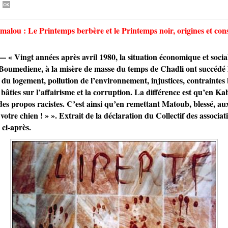
Oumalou : Le Printemps berbère et le Printemps noir, origines et co
 années après avril 1980, la situation économique et sociale 
Boumediene, à la misère de masse du temps de Chadli ont succédé 
u logement, pollution de l’environnement, injustices, contraintes 
bâties sur l’affairisme et la corruption. La différence est qu’en K
des propos racistes. C’est ainsi qu’en remettant Matoub, blessé, aux
votre chien ! » ». Extrait de la déclaration du Collectif des associa
ci-après.