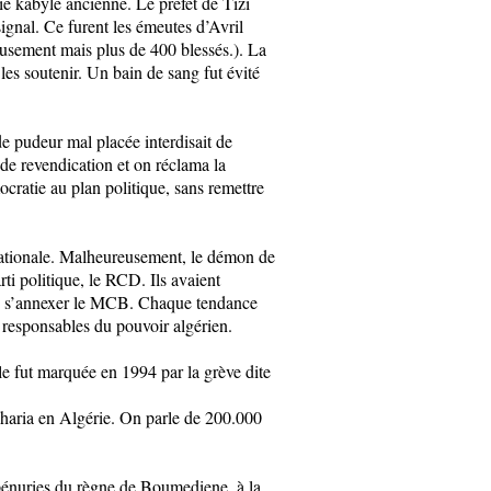
ie kabyle ancienne. Le préfet de Tizi
signal. Ce furent les émeutes d’Avril
usement mais plus de 400 blessés.). La
les soutenir. Un bain de sang fut évité
e pudeur mal placée interdisait de
 de revendication et on réclama la
ocratie au plan politique, sans remettre
 nationale. Malheureusement, le démon de
ti politique, le RCD. Ils avaient
de s’annexer le MCB. Chaque tendance
 responsables du pouvoir algérien.
le fut marquée en 1994 par la grève dite
 charia en Algérie. On parle de 200.000
 pénuries du règne de Boumediene, à la