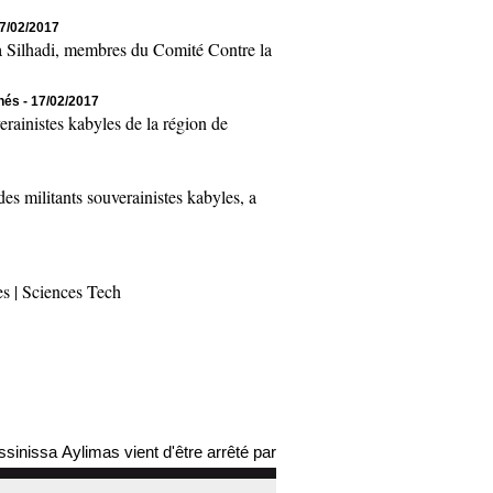
17/02/2017
Silhadi, membres du Comité Contre la
chés
- 17/02/2017
inistes kabyles de la région de
 militants souverainistes kabyles, a
es
|
Sciences Tech
ylimas vient d'être arrêté par les autorités coloniales (mis à jour)
1