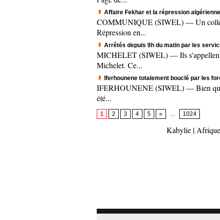
Affaire Fekhar et la répression algérienne
COMMUNIQUE (SIWEL) — Un collectif c
Répression en...
Arrêtés depuis 9h du matin par les servic
MICHELET (SIWEL) — Ils s'appellent A
Michelet. Ce...
Iferhounene totalement bouclé par les fo
IFERHOUNENE (SIWEL) — Bien que le mee
été...
1
2
3
4
5
»
...
1024
Kabylie
|
Afrique