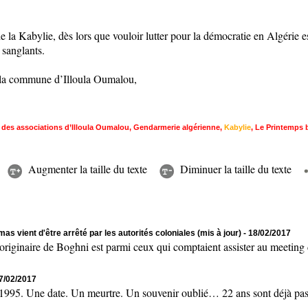
 la Kabylie, dès lors que vouloir lutter pour la démocratie en Algérie es
 sanglants.
de la commune d’Illoula Oumalou,
f des associations d’Illoula Oumalou
,
Gendarmerie algérienne
,
Kabylie
,
Le Printemps 
Augmenter la taille du texte
Diminuer la taille du texte
as vient d'être arrêté par les autorités coloniales (mis à jour)
- 18/02/2017
naire de Boghni est parmi ceux qui comptaient assister au meeting de
17/02/2017
 Une date. Un meurtre. Un souvenir oublié… 22 ans sont déjà passés