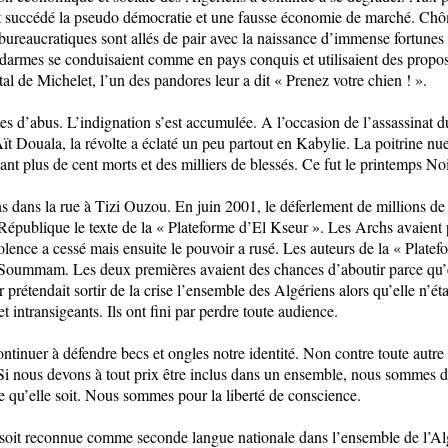
 succédé la pseudo démocratie et une fausse économie de marché. Chôm
bureaucratiques sont allés de pair avec la naissance d’immense fortunes bâ
darmes se conduisaient comme en pays conquis et utilisaient des propos 
al de Michelet, l’un des pandores leur a dit « Prenez votre chien ! ».
s d’abus. L’indignation s’est accumulée. A l’occasion de l’assassinat
t Douala, la révolte a éclaté un peu partout en Kabylie. La poitrine nue
isant plus de cent morts et des milliers de blessés. Ce fut le printemps No
s dans la rue à Tizi Ouzou. En juin 2001, le déferlement de millions de 
a République le texte de la « Plateforme d’El Kseur ». Les Archs avaient 
lence a cessé mais ensuite le pouvoir a rusé. Les auteurs de la « Platef
Soummam. Les deux premières avaient des chances d’aboutir parce qu’ell
 prétendait sortir de la crise l’ensemble des Algériens alors qu’elle n’é
t intransigeants. Ils ont fini par perdre toute audience.
ntinuer à défendre becs et ongles notre identité. Non contre toute autr
Si nous devons à tout prix être inclus dans un ensemble, nous sommes 
le qu’elle soit. Nous sommes pour la liberté de conscience.
soit reconnue comme seconde langue nationale dans l’ensemble de l’Algé