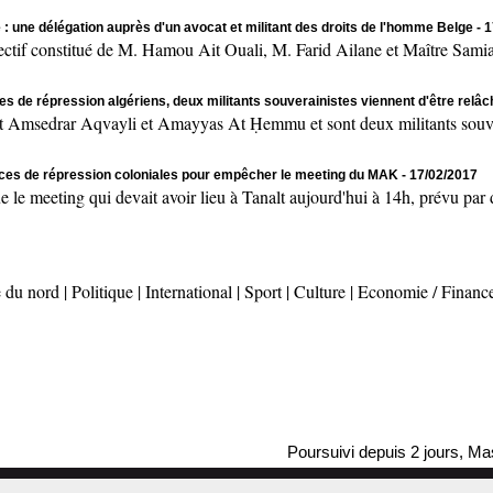
 : une délégation auprès d'un avocat et militant des droits de l'homme Belge
- 
onstitué de M. Hamou Ait Ouali, M. Farid Ailane et Maître Samia 
es de répression algériens, deux militants souverainistes viennent d'être relâ
msedrar Aqvayli et Amayyas At Ḥemmu et sont deux militants souvera
rces de répression coloniales pour empêcher le meeting du MAK
- 17/02/2017
ting qui devait avoir lieu à Tanalt aujourd'hui à 14h, prévu par des
 du nord
|
Politique
|
International
|
Sport
|
Culture
|
Economie / Financ
Poursuivi depuis 2 jours, Massinissa A