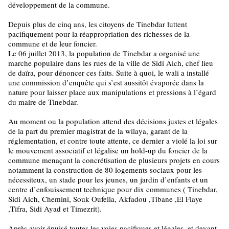
développement de la commune.
Depuis plus de cinq ans, les citoyens de Tinebdar luttent
pacifiquement pour la réappropriation des richesses de la
commune et de leur foncier.
Le 06 juillet 2013, la population de Tinebdar a organisé une
marche populaire dans les rues de la ville de Sidi Aich, chef lieu
de daïra, pour dénoncer ces faits. Suite à quoi, le wali a installé
une commission d’enquête qui s’est aussitôt évaporée dans la
nature pour laisser place aux manipulations et pressions à l’égard
du maire de Tinebdar.
Au moment ou la population attend des décisions justes et légales
de la part du premier magistrat de la wilaya, garant de la
réglementation, et contre toute attente, ce dernier a violé la loi sur
le mouvement associatif et légalise un hold-up du foncier de la
commune menaçant la concrétisation de plusieurs projets en cours
notamment la construction de 80 logements sociaux pour les
nécessiteux, un stade pour les jeunes, un jardin d’enfants et un
centre d’enfouissement technique pour dix communes ( Tinebdar,
Sidi Aich, Chemini, Souk Oufella, Akfadou ,Tibane ,El Flaye
,Tifra, Sidi Ayad et Timezrit).
Après avoir épuisé toutes les voies pacifiques et légales, et devant