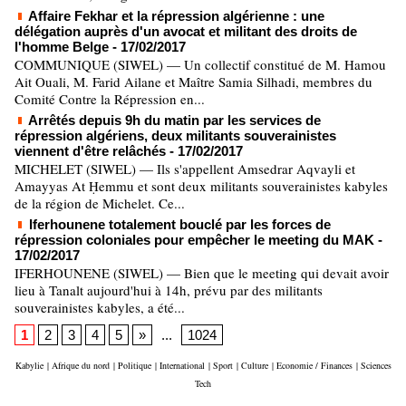
Affaire Fekhar et la répression algérienne : une
délégation auprès d'un avocat et militant des droits de
l'homme Belge
- 17/02/2017
COMMUNIQUE (SIWEL) — Un collectif constitué de M. Hamou
Ait Ouali, M. Farid Ailane et Maître Samia Silhadi, membres du
Comité Contre la Répression en...
Arrêtés depuis 9h du matin par les services de
répression algériens, deux militants souverainistes
viennent d'être relâchés
- 17/02/2017
MICHELET (SIWEL) — Ils s'appellent Amsedrar Aqvayli et
Amayyas At Ḥemmu et sont deux militants souverainistes kabyles
de la région de Michelet. Ce...
Iferhounene totalement bouclé par les forces de
répression coloniales pour empêcher le meeting du MAK
-
17/02/2017
IFERHOUNENE (SIWEL) — Bien que le meeting qui devait avoir
lieu à Tanalt aujourd'hui à 14h, prévu par des militants
souverainistes kabyles, a été...
1
2
3
4
5
»
...
1024
Kabylie
|
Afrique du nord
|
Politique
|
International
|
Sport
|
Culture
|
Economie / Finances
|
Sciences
Tech