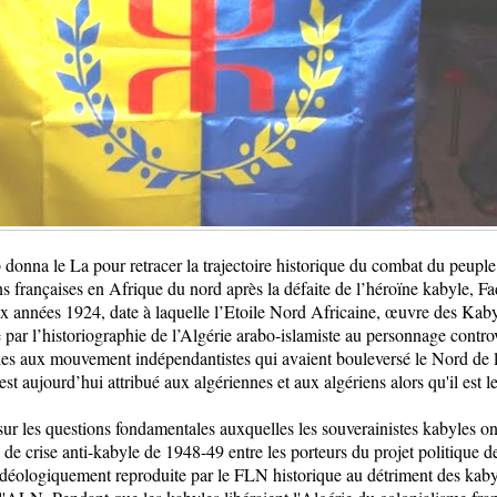
onna le La pour retracer la trajectoire historique du combat du peuple 
s françaises en Afrique du nord après la défaite de l’héroïne kabyle, 
aux années 1924, date à laquelle l’Etoile Nord Africaine, œuvre des Kab
 par l’historiographie de l’Algérie arabo-islamiste au personnage contro
byles aux mouvement indépendantistes qui avaient bouleversé le Nord de 
st aujourd’hui attribué aux algériennes et aux algériens alors qu'il est le
ur les questions fondamentales auxquelles les souverainistes kabyles ont
rs de crise anti-kabyle de 1948-49 entre les porteurs du projet politique d
 idéologiquement reproduite par le FLN historique au détriment des kabyl