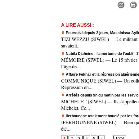
A LIRE AUSSI :
Poursuivi depuis 2 jours, Massinissa Aylim
TIZI WEZZU (SIWEL) — Le militant origi
savaient...
Nabila Djahnine : l’amertume de l’oubli
- 
MÉMOIRE (SIWEL) — Le 15 février 1995.
l’âge de...
Affaire Fekhar et la répression algérienne
COMMUNIQUE (SIWEL) — Un collectif c
Répression en...
Arrêtés depuis 9h du matin par les servic
MICHELET (SIWEL) — Ils s'appellent A
Michelet. Ce...
Iferhounene totalement bouclé par les fo
IFERHOUNENE (SIWEL) — Bien que le mee
été...
1
2
3
4
5
»
...
1024