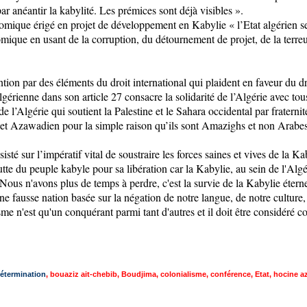
par anéantir la kabylité. Les prémices sont déjà visibles ».
onomique érigé en projet de développement en Kabylie « l’Etat algérien se
que en usant de la corruption, du détournement de projet, de la terreur
ion par des éléments du droit international qui plaident en faveur du dr
lgérienne dans son article 27 consacre la solidarité de l’Algérie avec tous
de l’Algérie qui soutient la Palestine et le Sahara occidental par fraternit
 et Azawadien pour la simple raison qu’ils sont Amazighs et non Arabes
isté sur l’impératif vital de soustraire les forces saines et vives de la K
utte du peuple kabyle pour sa libération car la Kabylie, au sein de l'Alg
ve. Nous n'avons plus de temps à perdre, c'est la survie de la Kabylie éter
ne fausse nation basée sur la négation de notre langue, de notre culture, 
sme n'est qu'un conquérant parmi tant d'autres et il doit être considéré 
étermination
,
bouaziz ait-chebib
,
Boudjima
,
colonialisme
,
conférence
,
Etat
,
hocine a