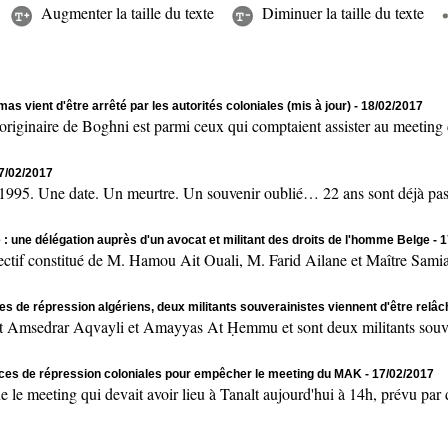
Augmenter la taille du texte
Diminuer la taille du texte
as vient d'être arrêté par les autorités coloniales (mis à jour)
- 18/02/2017
naire de Boghni est parmi ceux qui comptaient assister au meeting de
17/02/2017
 Une date. Un meurtre. Un souvenir oublié… 22 ans sont déjà passés
 : une délégation auprès d'un avocat et militant des droits de l'homme Belge
- 
onstitué de M. Hamou Ait Ouali, M. Farid Ailane et Maître Samia 
es de répression algériens, deux militants souverainistes viennent d'être relâ
msedrar Aqvayli et Amayyas At Ḥemmu et sont deux militants souvera
rces de répression coloniales pour empêcher le meeting du MAK
- 17/02/2017
ting qui devait avoir lieu à Tanalt aujourd'hui à 14h, prévu par des