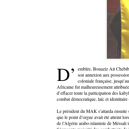
D’
emblée, Bouaziz Ait Chebib d
son annexion aux possession
coloniale française, jusqu’
Africaine fut malheureusement attribuée
d’effacer toute la participation des ka
combat démocratique, laïc et identitaire e
Le président du MAK s’attarda ensuite s
que le point d’orgue avait été atteint lo
de l’Algérie arabo-islamiste de Méssali