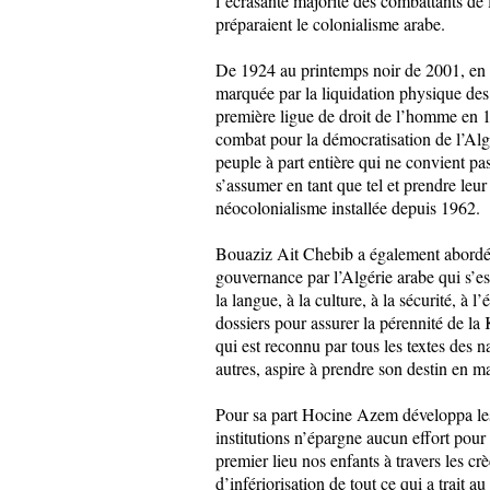
l’écrasante majorité des combattants de 
préparaient le colonialisme arabe.
De 1924 au printemps noir de 2001, en p
marquée par la liquidation physique des
première ligue de droit de l’homme en 1
combat pour la démocratisation de l’Algé
peuple à part entière qui ne convient pa
s’assumer en tant que tel et prendre leu
néocolonialisme installée depuis 1962.
Bouaziz Ait Chebib a également abordé d
gouvernance par l’Algérie arabe qui s’est
la langue, à la culture, à la sécurité, à
dossiers pour assurer la pérennité de la 
qui est reconnu par tous les textes des 
autres, aspire à prendre son destin en mai
Pour sa part Hocine Azem développa les di
institutions n’épargne aucun effort pour 
premier lieu nos enfants à travers les cr
d’infériorisation de tout ce qui a trait 