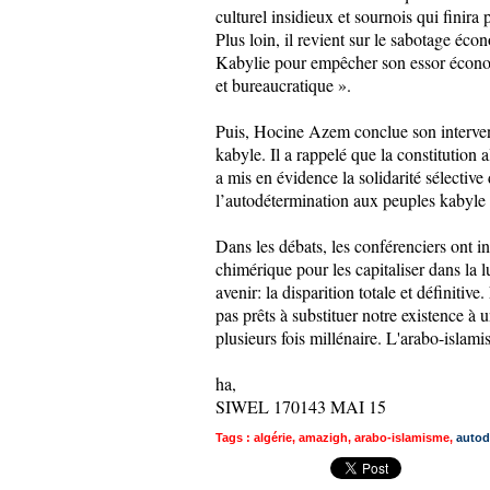
culturel insidieux et sournois qui finira 
Plus loin, il revient sur le sabotage éc
Kabylie pour empêcher son essor économi
et bureaucratique ».
Puis, Hocine Azem conclue son intervent
kabyle. Il a rappelé que la constitution a
a mis en évidence la solidarité sélective 
l’autodétermination aux peuples kabyle
Dans les débats, les conférenciers ont ins
chimérique pour les capitaliser dans la l
avenir: la disparition totale et définiti
pas prêts à substituer notre existence à u
plusieurs fois millénaire. L'arabo-islami
ha,
SIWEL 170143 MAI 15
Tags
:
algérie
,
amazigh
,
arabo-islamisme
,
autod