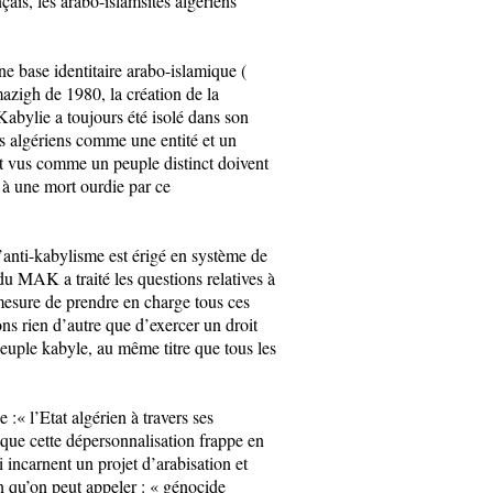
ais, les arabo-islamsites algériens
e base identitaire arabo-islamique (
azigh de 1980, la création de la
abylie a toujours été isolé dans son
es algériens comme une entité et un
ont vus comme un peuple distinct doivent
r à une mort ourdie par ce
’anti-kabylisme est érigé en système de
 du MAK a traité les questions relatives à
n mesure de prendre en charge tous ces
ons rien d’autre que d’exercer un droit
peuple kabyle, au même titre que tous les
:« l’Etat algérien à travers ses
t que cette dépersonnalisation frappe en
i incarnent un projet d’arabisation et
on qu’on peut appeler : « génocide