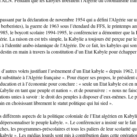
l'ALN. Pendant que les kabyles libéraient l'Algérie du colonialisme franç
assant par la déclaration de novembre 1954 qui a défini l’Algérie sur un
 berberistes), la guerre de 1963 sous l’étendard du FFS, le printemps am
985, le boycott scolaire 1994-1995, le conférencier a démontrer que la K
rie. La raison en est très simple, la Kabylie a toujours été perçue par l
s à l'identité arabo-islamique de l'Algérie. De ce fait, les kabyles qui s
r destin en main à travers la constitution d’un Etat Kabyle pour échappe
’autres volets justifiant l’avènement d’un Etat kabyle « depuis 1962, l
 substituée à l’Algérie française ». Pour étayer ses propos, le président
 l’éducation et à l’économie pour conclure : « seule un Etat kabyle est e
Kabylie en tant que peuple et nation ». et de poursuivre : « nous ne fais
nations unies à savoir : le droit des peuples à disposer d’eux-mêmes. Le 
n en choisissant librement le statut politique qui lui sied ».
fférents aspects de la politique coloniale de l’Etat algérien en Kabylie 
dépersonnaliser le peuple kabyle. ». Le conférencier a insisté sur le fai
èches, les programmes-préscolaires et tous les paliers de leur scolarité qu
au kabyle ». Les médias lourds sont mis à contribution dans cette opérati