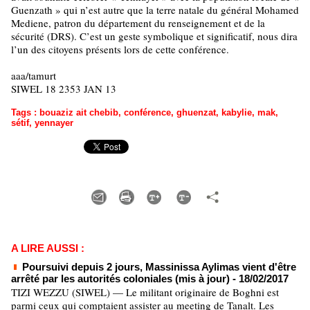
Guenzath » qui n’est autre que la terre natale du général Mohamed
Mediene, patron du département du renseignement et de la
sécurité (DRS). C’est un geste symbolique et significatif, nous dira
l’un des citoyens présents lors de cette conférence.
aaa/tamurt
SIWEL 18 2353 JAN 13
Tags
:
bouaziz ait chebib
,
conférence
,
ghuenzat
,
kabylie
,
mak
,
sétif
,
yennayer
A LIRE AUSSI :
Poursuivi depuis 2 jours, Massinissa Aylimas vient d'être
arrêté par les autorités coloniales (mis à jour)
- 18/02/2017
TIZI WEZZU (SIWEL) — Le militant originaire de Boghni est
parmi ceux qui comptaient assister au meeting de Tanalt. Les