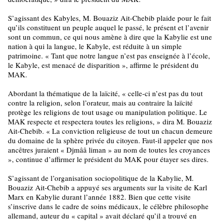
S’agissant des Kabyles, M. Bouaziz Ait-Chebib plaide pour le fait
qu’ils constituent un peuple auquel le passé, le présent et l’avenir
sont un commun, ce qui nous amène à dire que la Kabylie est une
nation à qui la langue, le Kabyle, est réduite à un simple
patrimoine. « Tant que notre langue n’est pas enseignée à l’école,
le Kabyle, est menacé de disparition », affirme le président du
MAK.
Abordant la thématique de la laïcité, « celle-ci n’est pas du tout
contre la religion, selon l’orateur, mais au contraire la laïcité
protège les religions de tout usage ou manipulation politique. Le
MAK respecte et respectera toutes les religions, » dira M. Bouaziz
Ait-Chebib. « La conviction religieuse de tout un chacun demeure
du domaine de la sphère privée du citoyen. Faut-il appeler que nos
ancêtres juraient « Djmââ liman » au nom de toutes les croyances
», continue d’affirmer le président du MAK pour étayer ses dires.
S’agissant de l’organisation sociopolitique de la Kabylie, M.
Bouaziz Ait-Chebib a appuyé ses arguments sur la visite de Karl
Marx en Kabylie durant l’année 1882. Bien que cette visite
s’inscrive dans le cadre de soins médicaux, le célèbre philosophe
allemand, auteur du « capital » avait déclaré qu’il a trouvé en