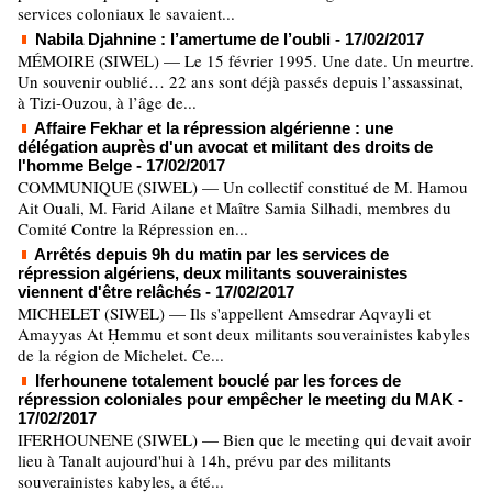
services coloniaux le savaient...
Nabila Djahnine : l’amertume de l’oubli
- 17/02/2017
MÉMOIRE (SIWEL) — Le 15 février 1995. Une date. Un meurtre.
Un souvenir oublié… 22 ans sont déjà passés depuis l’assassinat,
à Tizi-Ouzou, à l’âge de...
Affaire Fekhar et la répression algérienne : une
délégation auprès d'un avocat et militant des droits de
l'homme Belge
- 17/02/2017
COMMUNIQUE (SIWEL) — Un collectif constitué de M. Hamou
Ait Ouali, M. Farid Ailane et Maître Samia Silhadi, membres du
Comité Contre la Répression en...
Arrêtés depuis 9h du matin par les services de
répression algériens, deux militants souverainistes
viennent d'être relâchés
- 17/02/2017
MICHELET (SIWEL) — Ils s'appellent Amsedrar Aqvayli et
Amayyas At Ḥemmu et sont deux militants souverainistes kabyles
de la région de Michelet. Ce...
Iferhounene totalement bouclé par les forces de
répression coloniales pour empêcher le meeting du MAK
-
17/02/2017
IFERHOUNENE (SIWEL) — Bien que le meeting qui devait avoir
lieu à Tanalt aujourd'hui à 14h, prévu par des militants
souverainistes kabyles, a été...