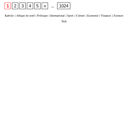
1
2
3
4
5
»
...
1024
Kabylie
|
Afrique du nord
|
Politique
|
International
|
Sport
|
Culture
|
Economie / Finances
|
Sciences
Tech