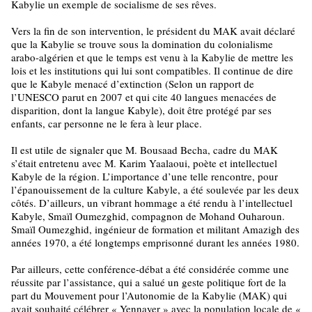
Kabylie un exemple de socialisme de ses rêves.
Vers la fin de son intervention, le président du MAK avait déclaré
que la Kabylie se trouve sous la domination du colonialisme
arabo-algérien et que le temps est venu à la Kabylie de mettre les
lois et les institutions qui lui sont compatibles. Il continue de dire
que le Kabyle menacé d’extinction (Selon un rapport de
l’UNESCO parut en 2007 et qui cite 40 langues menacées de
disparition, dont la langue Kabyle), doit être protégé par ses
enfants, car personne ne le fera à leur place.
Il est utile de signaler que M. Bousaad Becha, cadre du MAK
s’était entretenu avec M. Karim Yaalaoui, poète et intellectuel
Kabyle de la région. L’importance d’une telle rencontre, pour
l’épanouissement de la culture Kabyle, a été soulevée par les deux
côtés. D’ailleurs, un vibrant hommage a été rendu à l’intellectuel
Kabyle, Smaïl Oumezghid, compagnon de Mohand Ouharoun.
Smaïl Oumezghid, ingénieur de formation et militant Amazigh des
années 1970, a été longtemps emprisonné durant les années 1980.
Par ailleurs, cette conférence-débat a été considérée comme une
réussite par l’assistance, qui a salué un geste politique fort de la
part du Mouvement pour l’Autonomie de la Kabylie (MAK) qui
avait souhaité célébrer « Yennayer » avec la population locale de «