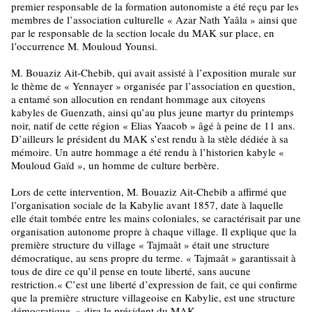
premier responsable de la formation autonomiste a été reçu par les
membres de l’association culturelle « Azar Nath Yaâla » ainsi que
par le responsable de la section locale du MAK sur place, en
l’occurrence M. Mouloud Younsi.
M. Bouaziz Ait-Chebib, qui avait assisté à l’exposition murale sur
le thème de « Yennayer » organisée par l’association en question,
a entamé son allocution en rendant hommage aux citoyens
kabyles de Guenzath, ainsi qu’au plus jeune martyr du printemps
noir, natif de cette région « Elias Yaacob » âgé à peine de 11 ans.
D’ailleurs le président du MAK s’est rendu à la stèle dédiée à sa
mémoire. Un autre hommage a été rendu à l’historien kabyle «
Mouloud Gaïd », un homme de culture berbère.
Lors de cette intervention, M. Bouaziz Ait-Chebib a affirmé que
l’organisation sociale de la Kabylie avant 1857, date à laquelle
elle était tombée entre les mains coloniales, se caractérisait par une
organisation autonome propre à chaque village. Il explique que la
première structure du village « Tajmaât » était une structure
démocratique, au sens propre du terme. « Tajmaât » garantissait à
tous de dire ce qu’il pense en toute liberté, sans aucune
restriction.« C’est une liberté d’expression de fait, ce qui confirme
que la première structure villageoise en Kabylie, est une structure
démocratique, » dira le président du MAK.