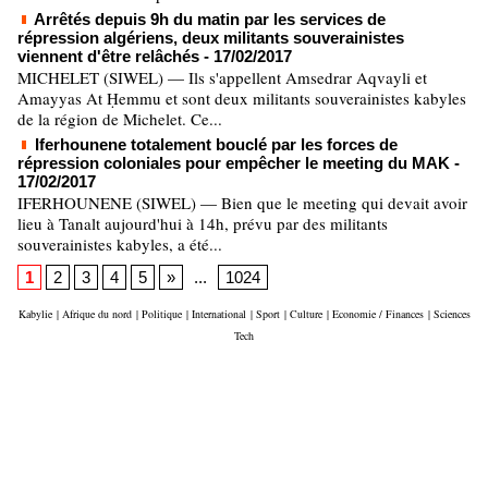
Arrêtés depuis 9h du matin par les services de
répression algériens, deux militants souverainistes
viennent d'être relâchés
- 17/02/2017
MICHELET (SIWEL) — Ils s'appellent Amsedrar Aqvayli et
Amayyas At Ḥemmu et sont deux militants souverainistes kabyles
de la région de Michelet. Ce...
Iferhounene totalement bouclé par les forces de
répression coloniales pour empêcher le meeting du MAK
-
17/02/2017
IFERHOUNENE (SIWEL) — Bien que le meeting qui devait avoir
lieu à Tanalt aujourd'hui à 14h, prévu par des militants
souverainistes kabyles, a été...
1
2
3
4
5
»
...
1024
Kabylie
|
Afrique du nord
|
Politique
|
International
|
Sport
|
Culture
|
Economie / Finances
|
Sciences
Tech