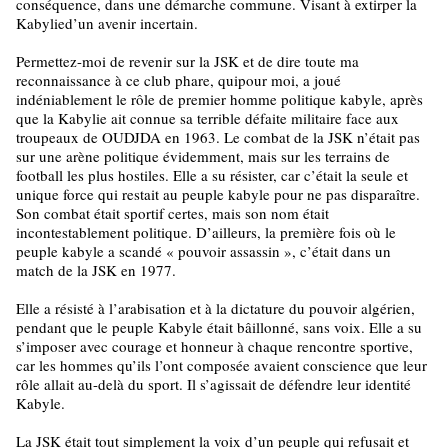
conséquence, dans une démarche commune. Visant à extirper la
Kabylied’un avenir incertain.
Permettez-moi de revenir sur la JSK et de dire toute ma
reconnaissance à ce club phare, quipour moi, a joué
indéniablement le rôle de premier homme politique kabyle, après
que la Kabylie ait connue sa terrible défaite militaire face aux
troupeaux de OUDJDA en 1963. Le combat de la JSK n’était pas
sur une arène politique évidemment, mais sur les terrains de
football les plus hostiles. Elle a su résister, car c’était la seule et
unique force qui restait au peuple kabyle pour ne pas disparaître.
Son combat était sportif certes, mais son nom était
incontestablement politique. D’ailleurs, la première fois où le
peuple kabyle a scandé « pouvoir assassin », c’était dans un
match de la JSK en 1977.
Elle a résisté à l’arabisation et à la dictature du pouvoir algérien,
pendant que le peuple Kabyle était bâillonné, sans voix. Elle a su
s’imposer avec courage et honneur à chaque rencontre sportive,
car les hommes qu’ils l’ont composée avaient conscience que leur
rôle allait au-delà du sport. Il s’agissait de défendre leur identité
Kabyle.
La JSK était tout simplement la voix d’un peuple qui refusait et