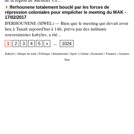
de la région de Michelet. Ce...
Iferhounene totalement bouclé par les forces de
répression coloniales pour empêcher le meeting du MAK
-
17/02/2017
IFERHOUNENE (SIWEL) — Bien que le meeting qui devait avoir
lieu à Tanalt aujourd'hui à 14h, prévu par des militants
souverainistes kabyles, a été...
1
2
3
4
5
»
...
1024
Kabylie
|
Afrique du nord
|
Politique
|
International
|
Sport
|
Culture
|
Economie / Finances
|
Sciences
Tech