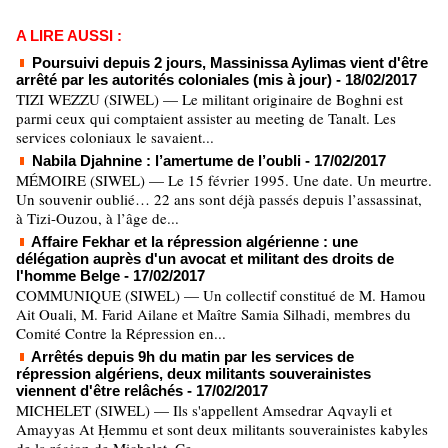
A LIRE AUSSI :
Poursuivi depuis 2 jours, Massinissa Aylimas vient d'être
arrêté par les autorités coloniales (mis à jour)
- 18/02/2017
TIZI WEZZU (SIWEL) — Le militant originaire de Boghni est
parmi ceux qui comptaient assister au meeting de Tanalt. Les
services coloniaux le savaient...
Nabila Djahnine : l’amertume de l’oubli
- 17/02/2017
MÉMOIRE (SIWEL) — Le 15 février 1995. Une date. Un meurtre.
Un souvenir oublié… 22 ans sont déjà passés depuis l’assassinat,
à Tizi-Ouzou, à l’âge de...
Affaire Fekhar et la répression algérienne : une
délégation auprès d'un avocat et militant des droits de
l'homme Belge
- 17/02/2017
COMMUNIQUE (SIWEL) — Un collectif constitué de M. Hamou
Ait Ouali, M. Farid Ailane et Maître Samia Silhadi, membres du
Comité Contre la Répression en...
Arrêtés depuis 9h du matin par les services de
répression algériens, deux militants souverainistes
viennent d'être relâchés
- 17/02/2017
MICHELET (SIWEL) — Ils s'appellent Amsedrar Aqvayli et
Amayyas At Ḥemmu et sont deux militants souverainistes kabyles