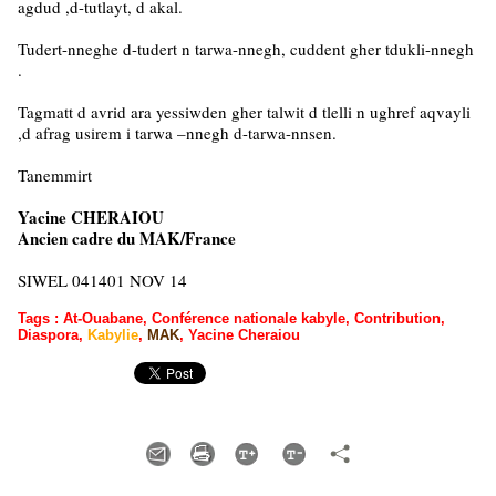
agdud ,d-tutlayt, d akal.
Tudert-nneghe d-tudert n tarwa-nnegh, cuddent gher tdukli-nnegh
.
Tagmatt d avrid ara yessiwden gher talwit d tlelli n ughref aqvayli
,d afrag usirem i tarwa –nnegh d-tarwa-nnsen.
Tanemmirt
Yacine CHERAIOU
Ancien cadre du MAK/France
SIWEL 041401 NOV 14
Tags
:
At-Ouabane
,
Conférence nationale kabyle
,
Contribution
,
Diaspora
,
Kabylie
,
MAK
,
Yacine Cheraiou