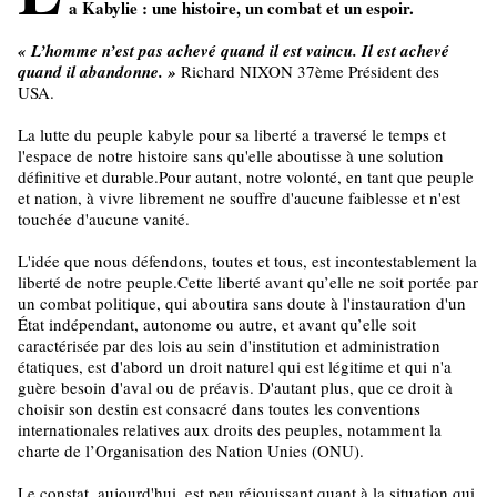
a Kabylie : une histoire, un combat et un espoir.
« L’homme n’est pas achevé quand il est vaincu. Il est achevé
quand il abandonne. »
Richard NIXON 37ème Président des
USA.
La lutte du peuple kabyle pour sa liberté a traversé le temps et
l'espace de notre histoire sans qu'elle aboutisse à une solution
définitive et durable.Pour autant, notre volonté, en tant que peuple
et nation, à vivre librement ne souffre d'aucune faiblesse et n'est
touchée d'aucune vanité.
L'idée que nous défendons, toutes et tous, est incontestablement la
liberté de notre peuple.Cette liberté avant qu’elle ne soit portée par
un combat politique, qui aboutira sans doute à l'instauration d'un
État indépendant, autonome ou autre, et avant qu’elle soit
caractérisée par des lois au sein d'institution et administration
étatiques, est d'abord un droit naturel qui est légitime et qui n'a
guère besoin d'aval ou de préavis. D'autant plus, que ce droit à
choisir son destin est consacré dans toutes les conventions
internationales relatives aux droits des peuples, notamment la
charte de l’Organisation des Nation Unies (ONU).
Le constat, aujourd'hui, est peu réjouissant quant à la situation qui