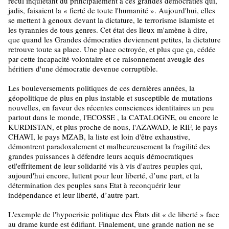
recul inquiétant dû principalement à ces grandes démocraties qui,
jadis, faisaient la « fierté de toute l'humanité ». Aujourd'hui, elles
se mettent à genoux devant la dictature, le terrorisme islamiste et
les tyrannies de tous genres. Cet état des lieux m'amène à dire,
que quand les Grandes démocraties deviennent petites, la dictature
retrouve toute sa place. Une place octroyée, et plus que ça, cédée
par cette incapacité volontaire et ce raisonnement aveugle des
héritiers d'une démocratie devenue corruptible.
Les bouleversements politiques de ces dernières années, la
géopolitique de plus en plus instable et susceptible de mutations
nouvelles, en faveur des récentes consciences identitaires un peu
partout dans le monde, l'ECOSSE , la CATALOGNE, ou encore le
KURDISTAN, et plus proche de nous, l'AZAWAD, le RIF, le pays
CHAWI, le pays MZAB, la liste est loin d'être exhaustive,
démontrent paradoxalement et malheureusement la fragilité des
grandes puissances à défendre leurs acquis démocratiques
etl'effritement de leur solidarité vis à vis d'autres peuples qui,
aujourd'hui encore, luttent pour leur liberté, d’une part, et la
détermination des peuples sans Etat à reconquérir leur
indépendance et leur liberté, d’autre part.
L'exemple de l'hypocrisie politique des États dit « de liberté » face
au drame kurde est édifiant. Finalement, une grande nation ne se