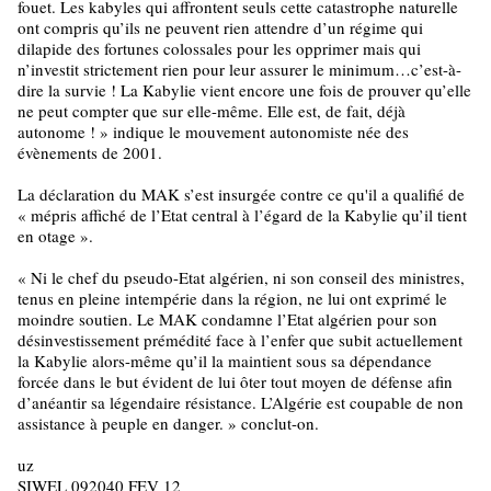
fouet. Les kabyles qui affrontent seuls cette catastrophe naturelle
ont compris qu’ils ne peuvent rien attendre d’un régime qui
dilapide des fortunes colossales pour les opprimer mais qui
n’investit strictement rien pour leur assurer le minimum…c’est-à-
dire la survie ! La Kabylie vient encore une fois de prouver qu’elle
ne peut compter que sur elle-même. Elle est, de fait, déjà
autonome ! » indique le mouvement autonomiste née des
évènements de 2001.
La déclaration du MAK s’est insurgée contre ce qu'il a qualifié de
« mépris affiché de l’Etat central à l’égard de la Kabylie qu’il tient
en otage ».
« Ni le chef du pseudo-Etat algérien, ni son conseil des ministres,
tenus en pleine intempérie dans la région, ne lui ont exprimé le
moindre soutien. Le MAK condamne l’Etat algérien pour son
désinvestissement prémédité face à l’enfer que subit actuellement
la Kabylie alors-même qu’il la maintient sous sa dépendance
forcée dans le but évident de lui ôter tout moyen de défense afin
d’anéantir sa légendaire résistance. L’Algérie est coupable de non
assistance à peuple en danger. » conclut-on.
uz
SIWEL 092040 FEV 12