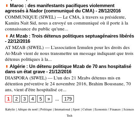
Maroc : des manifestants pacifiques violemment
agressés à Nador (communiqué du CMA)
- 28/12/2016
COMMUNIQUE (SIWEL) — Le CMA, à travers sa présidente,
Kamira Nait Sid, nous a envoyé un communiqué où il porte à la
connaissance du public qu'une...
At Mzab : Trois détenus politiques septuagénaires libérés
- 22/12/2016
AT MZAB (SIWEL) — L'association Izmulen pour les droits des
At-Mzab vient de nous transmettre un message indiquant que trois
détenus politiques à la...
Algérie : Un détenu politique Mzab de 70 ans hospitalisé
dans un état grave
- 21/12/2016
DIASPORA (SIWEL) — L'un des 21 Mzabs détenus mis en
détention préventive le 24 novembre 2016, Brahim Bousnane, 70
ans, vient d'être hospitalisé ce...
1
2
3
4
5
»
...
179
Kabylie
|
Afrique du nord
|
Politique
|
International
|
Sport
|
Culture
|
Economie / Finances
|
Sciences
Tech