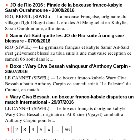
JO de Rio 2016 : Finale de la boxeuse franco-kabyle
Sarah Ourahmoune
- 20/08/2016
RIO, BRESIL (SIWEL) — La boxeuse Française, originaire du
village d'Ighil Bugni dans Lɛerc des At Menguellat en Kabylie,
Sarah Ourahmoune, affrontera...
Samir Aït-Saïd quitte les JO de Rio suite à une grave
blessure
- 07/08/2016
RIO (SIWEL) — Le gymnaste français et kabyle Samir Aït-Saïd
s'est grièvement blessé au tibia suite à une mauvaise réception ce
samedi 06 août dans le...
Boxe : Wary Civa Bessah vainqueur d'Anthony Carpin
-
30/07/2016
LE CANNET (SIWEL) — Le boxeur franco-kabyle Wary Civa
Bessah a battu Anthony Carpin ce samedi soir à "La Palestre" du
Cannet, en match...
Wary Civa Bessah, un boxeur franco-kabyle disputera un
match international
- 29/07/2016
LE CANNET (SIWEL) — Le boxeur français d'origine kabyle
Wary Civa Bessah, originaire d'At R'zine (Vgayet) combattra
Anthony Carpin pour le...
1
2
3
4
5
»
...
56