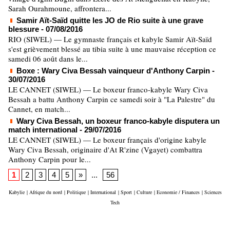
Sarah Ourahmoune, affrontera...
Samir Aït-Saïd quitte les JO de Rio suite à une grave
blessure
- 07/08/2016
RIO (SIWEL) — Le gymnaste français et kabyle Samir Aït-Saïd
s'est grièvement blessé au tibia suite à une mauvaise réception ce
samedi 06 août dans le...
Boxe : Wary Civa Bessah vainqueur d'Anthony Carpin
-
30/07/2016
LE CANNET (SIWEL) — Le boxeur franco-kabyle Wary Civa
Bessah a battu Anthony Carpin ce samedi soir à "La Palestre" du
Cannet, en match...
Wary Civa Bessah, un boxeur franco-kabyle disputera un
match international
- 29/07/2016
LE CANNET (SIWEL) — Le boxeur français d'origine kabyle
Wary Civa Bessah, originaire d'At R'zine (Vgayet) combattra
Anthony Carpin pour le...
1
2
3
4
5
»
...
56
Kabylie
|
Afrique du nord
|
Politique
|
International
|
Sport
|
Culture
|
Economie / Finances
|
Sciences
Tech