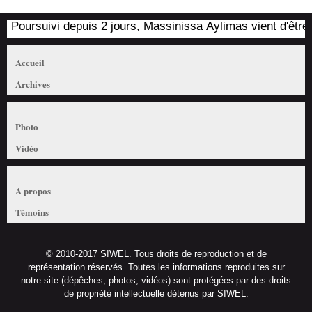
Poursuivi depuis 2 jours, Massinissa Aylimas vient d'être arr
Accueil
Archives
Photo
Vidéo
A propos
Témoins
© 2010-2017 SIWEL. Tous droits de reproduction et de
représentation réservés. Toutes les informations reproduites sur
notre site (dépêches, photos, vidéos) sont protégées par des droits
de propriété intellectuelle détenus par SIWEL.