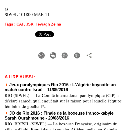
as
SIWEL 101800 MAR 11
Tags
:
CAF
,
JSK
,
Tevragh Zeina
A LIRE AUSSI :
Jeux paralympiques Rio 2016 : L'Algérie boycotte un
match contre Israël
- 11/09/2016
RIO (SIWEL) — Le Comité international paralympique (CIP) a
déclaré samedi qu'il enquêtait sur la raison pour laquelle l'équipe
féminine de goalball*...
JO de Rio 2016 : Finale de la boxeuse franco-kabyle
Sarah Ourahmoune
- 20/08/2016
RIO, BRESIL (SIWEL) — La boxeuse Française, originaire du
village d'Ighil Bugni dans Lɛerc des At Menguellat en Kabylie,