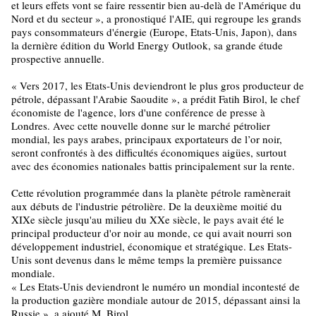
et leurs effets vont se faire ressentir bien au-delà de l'Amérique du
Nord et du secteur », a pronostiqué l'AIE, qui regroupe les grands
pays consommateurs d'énergie (Europe, Etats-Unis, Japon), dans
la dernière édition du World Energy Outlook, sa grande étude
prospective annuelle.
« Vers 2017, les Etats-Unis deviendront le plus gros producteur de
pétrole, dépassant l'Arabie Saoudite », a prédit Fatih Birol, le chef
économiste de l'agence, lors d'une conférence de presse à
Londres. Avec cette nouvelle donne sur le marché pétrolier
mondial, les pays arabes, principaux exportateurs de l’or noir,
seront confrontés à des difficultés économiques aigües, surtout
avec des économies nationales battis principalement sur la rente.
Cette révolution programmée dans la planète pétrole ramènerait
aux débuts de l'industrie pétrolière. De la deuxième moitié du
XIXe siècle jusqu'au milieu du XXe siècle, le pays avait été le
principal producteur d'or noir au monde, ce qui avait nourri son
développement industriel, économique et stratégique. Les Etats-
Unis sont devenus dans le même temps la première puissance
mondiale.
« Les Etats-Unis deviendront le numéro un mondial incontesté de
la production gazière mondiale autour de 2015, dépassant ainsi la
Russie », a ajouté M. Birol.