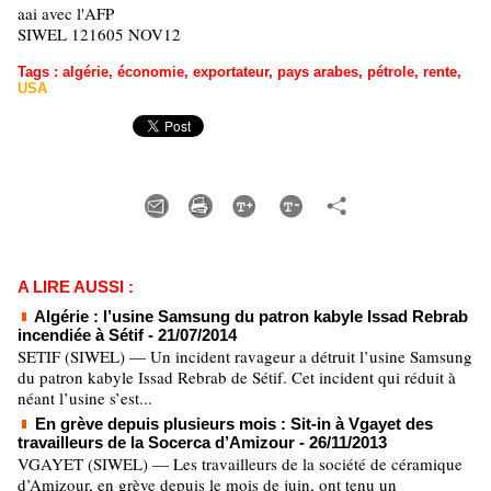
aai avec l'AFP
SIWEL 121605 NOV12
Tags
:
algérie
,
économie
,
exportateur
,
pays arabes
,
pétrole
,
rente
,
USA
A LIRE AUSSI :
Algérie : l’usine Samsung du patron kabyle Issad Rebrab
incendiée à Sétif
- 21/07/2014
SETIF (SIWEL) — Un incident ravageur a détruit l’usine Samsung
du patron kabyle Issad Rebrab de Sétif. Cet incident qui réduit à
néant l’usine s’est...
En grève depuis plusieurs mois : Sit-in à Vgayet des
travailleurs de la Socerca d’Amizour
- 26/11/2013
VGAYET (SIWEL) — Les travailleurs de la société de céramique
d’Amizour, en grève depuis le mois de juin, ont tenu un