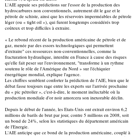
L'AIE appuie ses prédictions sur l'essor de la production des
hydrocarbures non conventionnels, autrement dit le gaz et le
pétrole de schiste, ainsi que les réservoirs imperméables de pétrole
léger (ou « tight oil »), qui furent longtemps considérés trop
coûteux et trop difficiles à extraire.
« Le rebond récent de la production américaine de pétrole et de
gaz, menée par des essors technologiques qui permettent
d'extraire" ces ressources non-conventionnelles, comme la
fracturation hydraulique, interdite en France à cause des risques
qu'elle fait peser sur l'environnement, "transforme à un rythme
soutenu le rôle de l'Amérique du Nord » sur l'échiquier
énergétique mondial, explique l'agence.
Les chiffres semblent conforter la prédiction de l'AIE, bien que le
débat fasse toujours rage entre les experts sur l'arrivée prochaine
du « pic pétrolier », c'est-à-dire, le moment inéluctable où la
production mondiale d'or noir amorcera son inexorable déclin.
Depuis le début de l'année, les Etats-Unis ont extrait environ 6,2
millions de barils de brut par jour, contre 5 millions en 2008, soit
un bond de 24%, selon les statistiques du département américain
de l'Energie.
L'AIE anticipe que ce bond de la production américaine, couplé à