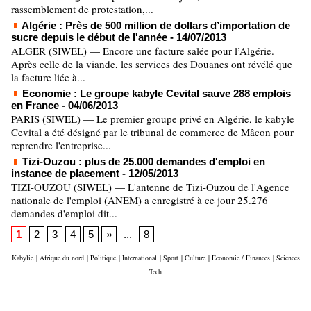
rassemblement de protestation,...
Algérie : Près de 500 million de dollars d’importation de
sucre depuis le début de l'année
- 14/07/2013
ALGER (SIWEL) — Encore une facture salée pour l’Algérie.
Après celle de la viande, les services des Douanes ont révélé que
la facture liée à...
Economie : Le groupe kabyle Cevital sauve 288 emplois
en France
- 04/06/2013
PARIS (SIWEL) — Le premier groupe privé en Algérie, le kabyle
Cevital a été désigné par le tribunal de commerce de Mâcon pour
reprendre l'entreprise...
Tizi-Ouzou : plus de 25.000 demandes d'emploi en
instance de placement
- 12/05/2013
TIZI-OUZOU (SIWEL) — L'antenne de Tizi-Ouzou de l'Agence
nationale de l'emploi (ANEM) a enregistré à ce jour 25.276
demandes d'emploi dit...
1
2
3
4
5
»
...
8
Kabylie
|
Afrique du nord
|
Politique
|
International
|
Sport
|
Culture
|
Economie / Finances
|
Sciences
Tech