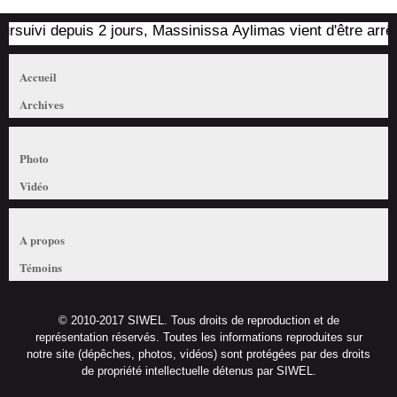
ivi depuis 2 jours, Massinissa Aylimas vient d'être arrêté par
Accueil
Archives
Photo
Vidéo
A propos
Témoins
© 2010-2017 SIWEL. Tous droits de reproduction et de
représentation réservés. Toutes les informations reproduites sur
notre site (dépêches, photos, vidéos) sont protégées par des droits
de propriété intellectuelle détenus par SIWEL.