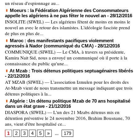
un réseau d'espionnage au...
Moeurs : la Fédération Algérienne des Consommateurs
appelle les algériens à ne pas fêter le nouvel an
- 28/12/2016
INSOLITE (SIWEL) — Les algériens fêtent de moins en moins le
nouvel an avec le retour des islamistes. L'idéologie fasciste prend
de plus en plus de...
Maroc : des manifestants pacifiques violemment
agressés à Nador (communiqué du CMA)
- 28/12/2016
COMMUNIQUE (SIWEL) — Le CMA, à travers sa présidente,
Kamira Nait Sid, nous a envoyé un communiqué où il porte à la
connaissance du public qu'une...
At Mzab : Trois détenus politiques septuagénaires libérés
- 22/12/2016
AT MZAB (SIWEL) — L'association Izmulen pour les droits des
At-Mzab vient de nous transmettre un message indiquant que trois
détenus politiques à la...
Algérie : Un détenu politique Mzab de 70 ans hospitalisé
dans un état grave
- 21/12/2016
DIASPORA (SIWEL) — L'un des 21 Mzabs détenus mis en
détention préventive le 24 novembre 2016, Brahim Bousnane, 70
ans, vient d'être hospitalisé ce...
1
2
3
4
5
»
...
179