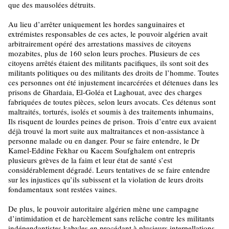
que des mausolées détruits.
Au lieu d’arrêter uniquement les hordes sanguinaires et
extrémistes responsables de ces actes, le pouvoir algérien avait
arbitrairement opéré des arrestations massives de citoyens
mozabites, plus de 160 selon leurs proches. Plusieurs de ces
citoyens arrêtés étaient des militants pacifiques, ils sont soit des
militants politiques ou des militants des droits de l’homme. Toutes
ces personnes ont été injustement incarcérées et détenues dans les
prisons de Ghardaia, El-Goléa et Laghouat, avec des charges
fabriquées de toutes pièces, selon leurs avocats. Ces détenus sont
maltraités, torturés, isolés et soumis à des traitements inhumains,
Ils risquent de lourdes peines de prison. Trois d’entre eux avaient
déjà trouvé la mort suite aux maltraitances et non-assistance à
personne malade ou en danger. Pour se faire entendre, le Dr
Kamel-Eddine Fekhar ou Kacem Soufghalem ont entrepris
plusieurs grèves de la faim et leur état de santé s’est
considérablement dégradé. Leurs tentatives de se faire entendre
sur les injustices qu’ils subissent et la violation de leurs droits
fondamentaux sont restées vaines.
De plus, le pouvoir autoritaire algérien mène une campagne
d’intimidation et de harcèlement sans relâche contre les militants
indépendantistes kabyles en procédant à plusieurs interpellations,