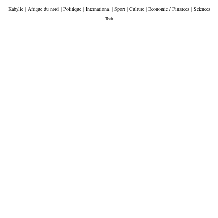
Kabylie
|
Afrique du nord
|
Politique
|
International
|
Sport
|
Culture
|
Economie / Finances
|
Sciences
Tech