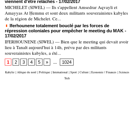
viennent d'être relâchés
- 17/02/2017
MICHELET (SIWEL) — Ils s'appellent Amsedrar Aqvayli et
Amayyas At Ḥemmu et sont deux militants souverainistes kabyles
de la région de Michelet. Ce...
Iferhounene totalement bouclé par les forces de
répression coloniales pour empêcher le meeting du MAK
-
17/02/2017
IFERHOUNENE (SIWEL) — Bien que le meeting qui devait avoir
lieu à Tanalt aujourd'hui à 14h, prévu par des militants
souverainistes kabyles, a été...
1
2
3
4
5
»
...
1024
Kabylie
|
Afrique du nord
|
Politique
|
International
|
Sport
|
Culture
|
Economie / Finances
|
Sciences
Tech