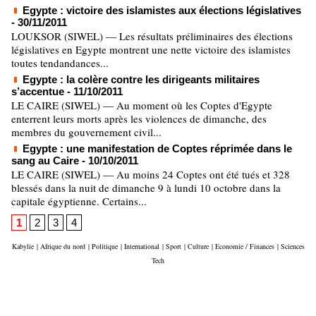
Egypte : victoire des islamistes aux élections législatives
- 30/11/2011
LOUKSOR (SIWEL) — Les résultats préliminaires des élections
législatives en Egypte montrent une nette victoire des islamistes
toutes tendandances...
Egypte : la colère contre les dirigeants militaires
s’accentue
- 11/10/2011
LE CAIRE (SIWEL) — Au moment où les Coptes d'Egypte
enterrent leurs morts après les violences de dimanche, des
membres du gouvernement civil...
Egypte : une manifestation de Coptes réprimée dans le
sang au Caire
- 10/10/2011
LE CAIRE (SIWEL) — Au moins 24 Coptes ont été tués et 328
blessés dans la nuit de dimanche 9 à lundi 10 octobre dans la
capitale égyptienne. Certains...
1
2
3
4
Kabylie
|
Afrique du nord
|
Politique
|
International
|
Sport
|
Culture
|
Economie / Finances
|
Sciences
Tech