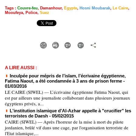
Tags
:
Couvre-feu
,
Damanhour
,
Egypte
,
Hosni Moubarak
,
Le Caire
,
Mooufeya
,
Police
,
Suez
A LIRE AUSSI :
Inculpée pour mépris de l’islam, l’écrivaine égyptienne,
Fatima Naout, a été condamnée à 3 ans de prison ferme
-
01/03/2016
LE CAIRE (SIWEL) — L’écrivaine égyptienne Fatima Naout, qui
est par ailleurs une journaliste collaborant dans plusieurs journaux
égyptiens privés, a...
L'institution islamique d'Al-Azhar appelle à "crucifier" les
terroristes de Daesh
- 05/02/2015
CAIRE (SIWEL) — Après l'horreur de la mise à mort du pilote
jordanien, brûlé vif dans une cage, par l'organisation terroriste de
l'Etat islamique,...