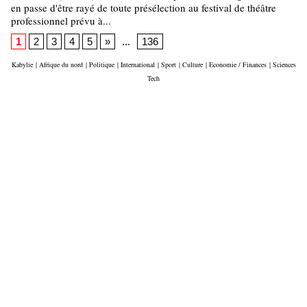
en passe d'être rayé de toute présélection au festival de théâtre
professionnel prévu à...
1
2
3
4
5
»
...
136
Kabylie
|
Afrique du nord
|
Politique
|
International
|
Sport
|
Culture
|
Economie / Finances
|
Sciences
Tech