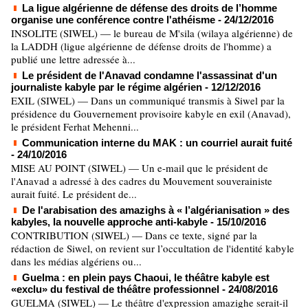
La ligue algérienne de défense des droits de l’homme
organise une conférence contre l'athéisme
- 24/12/2016
INSOLITE (SIWEL) — le bureau de M'sila (wilaya algérienne) de
la LADDH (ligue algérienne de défense droits de l'homme) a
publié une lettre adressée à...
Le président de l'Anavad condamne l'assassinat d'un
journaliste kabyle par le régime algérien
- 12/12/2016
EXIL (SIWEL) — Dans un communiqué transmis à Siwel par la
présidence du Gouvernement provisoire kabyle en exil (Anavad),
le président Ferhat Mehenni...
Communication interne du MAK : un courriel aurait fuité
- 24/10/2016
MISE AU POINT (SIWEL) — Un e-mail que le président de
l'Anavad a adressé à des cadres du Mouvement souverainiste
aurait fuité. Le président de...
De l'arabisation des amazighs à « l’algérianisation » des
kabyles, la nouvelle approche anti-kabyle
- 15/10/2016
CONTRIBUTION (SIWEL) — Dans ce texte, signé par la
rédaction de Siwel, on revient sur l’occultation de l'identité kabyle
dans les médias algériens ou...
Guelma : en plein pays Chaoui, le théâtre kabyle est
«exclu» du festival de théâtre professionnel
- 24/08/2016
GUELMA (SIWEL) — Le théâtre d'expression amazighe serait-il