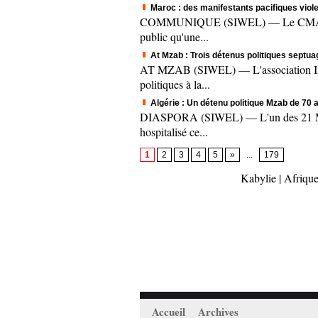
Maroc : des manifestants pacifiques vi
COMMUNIQUE (SIWEL) — Le CMA, à trav
public qu'une...
At Mzab : Trois détenus politiques septua
AT MZAB (SIWEL) — L'association Izmul
politiques à la...
Algérie : Un détenu politique Mzab de 70 
DIASPORA (SIWEL) — L'un des 21 Mzabs
hospitalisé ce...
1
2
3
4
5
»
...
179
Kabylie
|
Afrique
Accueil
Archives