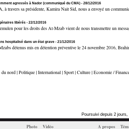
olemment agressés à Nador (communiqué du CMA)
- 28/12/2016
ers sa présidente, Kamira Nait Sid, nous a envoyé un communiqué 
génaires libérés
- 22/12/2016
en pour les droits des At-Mzab vient de nous transmettre un message
ans hospitalisé dans un état grave
- 21/12/2016
 détenus mis en détention préventive le 24 novembre 2016, Brahim 
 du nord
|
Politique
|
International
|
Sport
|
Culture
|
Economie / Financ
Poursuivi depuis 2 jours, Mass
Photo
Vidéo
A propos
Tém