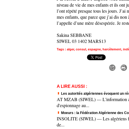
niveau de vie de mes enfants et ils ont j
l’ont répété presque tous les jours. J’
mes enfants, que parce que j’ai dis non à
l’appelle d’une mère désespérée. Je res
Sakina SEBBANE
SIWEL 03 1402 MARS13
Tags
:
alger
,
consul
,
espagne
,
harcèlement
,
ind
A LIRE AUSSI :
Les autorités algériennes évoquent un ré
AT MZAB (SIWEL) — L'information a fai
d'espionnage au...
Moeurs : la Fédération Algérienne des Co
INSOLITE (SIWEL) — Les algériens fêten
de...