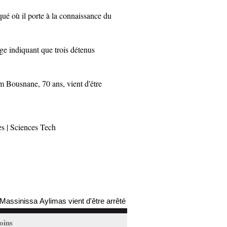
où il porte à la connaissance du
 indiquant que trois détenus
Bousnane, 70 ans, vient d'être
es
|
Sciences Tech
inissa Aylimas vient d'être arrêté par les autorités coloniales (mis à 
oins