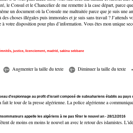
uré, le Consul et le Chancelier de me remettre à la case départ, parce qu
ai même un document où la Consule me maltraitée parce que je suis une am
 des choses illégales puis immorales et je suis sans travail ? J’attends v
te à votre disposition pour plus d’information. Vous êtes mon unique sec
émnités
,
justice
,
licenciement
,
madrid
,
sakina sebbane
Augmenter la taille du texte
Diminuer la taille du texte
seau d'espionnage au profit d'israël composé de subsahariens établis au pays
t le tour de la presse algérienne. La police algérienne a communiqué
nsommateurs appelle les algériens à ne pas fêter le nouvel an
- 28/12/2016
t de moins en moins le nouvel an avec le retour des islamistes. L'idéo