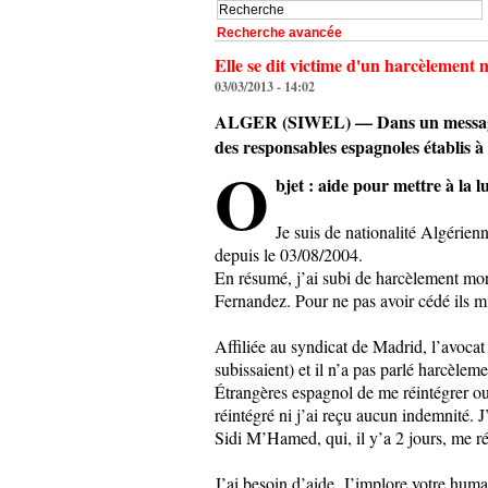
Recherche avancée
Elle se dit victime d'un harcèlement 
03/03/2013 - 14:02
ALGER (SIWEL) — Dans un message adr
des responsables espagnoles établis à
O
bjet : aide pour mettre à la l
Je suis de nationalité Algérien
depuis le 03/08/2004.
En résumé, j’ai subi de harcèlement mor
Fernandez. Pour ne pas avoir cédé ils m’
Affiliée au syndicat de Madrid, l’avocat
subissaient) et il n’a pas parlé harcèlem
Étrangères espagnol de me réintégrer ou 
réintégré ni j’ai reçu aucun indemnité. 
Sidi M’Hamed, qui, il y’a 2 jours, me rép
J’ai besoin d’aide. J’implore votre human