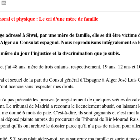
moral et physique : Le cri d'une mère de famille
essé à Siwel, par une mère de famille, elle se dit être victime d
 Alger au Consulat espagnol. Nous reproduisons intégralement sa le
umière du jour l’injustice et la discrimination que je subis.
ne, j’ai 48 ans, mère de trois enfants, respectivement, 19 ans, 12 ans et
al et sexuel de la part du Consul général d’Espagne à Alger José Luis 
ont licencié sans respecter mes droits.
 n’a pas présenté les preuves (enregistrement de quelques scènes de calv
ent. Le tribunal de Madrid a reconnu le licenciement abusif, on laissant 
me donné 6 mois de paie. C'est-à-dire, ils sont gagnants et c’est moi la 
J’ai déposé plainte auprès du procureur du Tribunal de Bir Mourad Rais, 
ond qu’ils ont archivé le dossier parce qu’il n’a pas de raison pour aller
ité. S’il vous plait aidez-moi, vous sauverez ma famille et surtout mes en