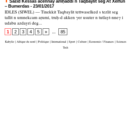
Saɛid Kessas acennay amḥaddi n Taqbaylit seg At Xelfun
– Bumerdas
- 23/01/2017
IDLES (SIWEL) — Tinekkit Taqbaylit tettwaselked s tezlit seg
tallit n umnekcam aṛumi, truḥ-d akken γer usuter n tutlayt-nneγ i
udabu azdayri deg...
1
2
3
4
5
»
...
85
Kabylie
|
Afrique du nord
|
Politique
|
International
|
Sport
|
Culture
|
Economie / Finances
|
Sciences
Tech