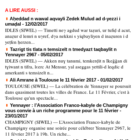
A LIRE AUSSI :
Aḥeddad n wawal aqvayli Zedek Mulud ad d-yezzi i
umaḍal
- 12/02/2017
IDLES (SIWEL) — Timetti neγ agdud war taẓuri, ur tufiḍ d acut,
anaẓur d lemri n uγref, dγa nekkni s yiqbayliyen d inaẓuren i d
yeṭfen ḥerzen...
Tazrigt tis tlata n temsizelt n tmedyazt taqbaylit n
Yennayer 2967
- 05/02/2017
IDLES (SIWEL) — Akken nuɣ tanumi, temkerḍit n Ikeğğan di
tɣiwant n tifra, lεerc At Mensur, yal aseggas yettili-d leqdic d
amerkanti s temsizelt n...
Ali Amrane à Toulouse le 11 février 2017
- 01/02/2017
TOULOUSE (SIWEL) — La célébration de Yennayer se poursuit
dans quasiment toutes les villes de France. Le 11 Février, c'est à
Toulouse qu'un spectacle...
Yennayer : l’Association Franco-kabyle de Champigny
vous convie à un riche programme pour le 11 février
-
23/01/2017
CHAMPIGNY (SIWEL) — L’Association Franco-kabyle de
Champigny organise une soirée pour célébrer Yennayer 2967, le
11 février 2017 à 19h. Un riche...