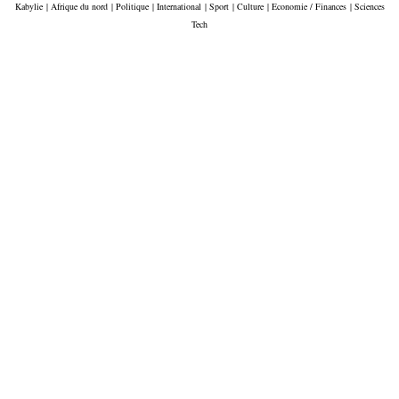
Kabylie
|
Afrique du nord
|
Politique
|
International
|
Sport
|
Culture
|
Economie / Finances
|
Sciences
Tech