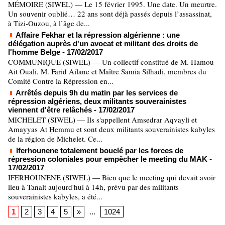
MÉMOIRE (SIWEL) — Le 15 février 1995. Une date. Un meurtre.
Un souvenir oublié… 22 ans sont déjà passés depuis l’assassinat,
à Tizi-Ouzou, à l’âge de...
Affaire Fekhar et la répression algérienne : une
délégation auprès d'un avocat et militant des droits de
l'homme Belge
- 17/02/2017
COMMUNIQUE (SIWEL) — Un collectif constitué de M. Hamou
Ait Ouali, M. Farid Ailane et Maître Samia Silhadi, membres du
Comité Contre la Répression en...
Arrêtés depuis 9h du matin par les services de
répression algériens, deux militants souverainistes
viennent d'être relâchés
- 17/02/2017
MICHELET (SIWEL) — Ils s'appellent Amsedrar Aqvayli et
Amayyas At Ḥemmu et sont deux militants souverainistes kabyles
de la région de Michelet. Ce...
Iferhounene totalement bouclé par les forces de
répression coloniales pour empêcher le meeting du MAK
-
17/02/2017
IFERHOUNENE (SIWEL) — Bien que le meeting qui devait avoir
lieu à Tanalt aujourd'hui à 14h, prévu par des militants
souverainistes kabyles, a été...
1
2
3
4
5
»
...
1024