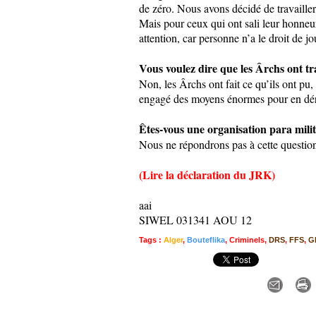
de zéro. Nous avons décidé de travailler
Mais pour ceux qui ont sali leur honneur
attention, car personne n’a le droit de j
Vous voulez dire que les Ârchs ont tr
Non, les Ârchs ont fait ce qu’ils ont pu,
engagé des moyens énormes pour en dérou
Êtes-vous une organisation para milit
Nous ne répondrons pas à cette questio
(Lire la déclaration du JRK)
aai
SIWEL 031341 AOU 12
Tags
:
Alger
,
Bouteflika
,
Criminels
,
DRS
,
FFS
,
G