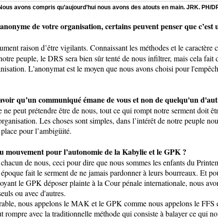
Nous avons compris qu’aujourd’hui nous avons des atouts en main. JRK. PH/D
e anonyme de votre organisation, certains peuvent penser que c’est
ment raison d’être vigilants. Connaissant les méthodes et le caractère 
otre peuple, le DRS sera bien sûr tenté de nous infiltrer, mais cela fait
nisation. L'anonymat est le moyen que nous avons choisi pour l'empêche
avoir qu’un communiqué émane de vous et non de quelqu'un d'aut
lie ne peut prétendre être de nous, tout ce qui rompt notre serment doit 
rganisation. Les choses sont simples, dans l’intérêt de notre peuple nous
e place pour l’ambigüité.
 au mouvement pour l’autonomie de la Kabylie et le GPK ?
e chacun de nous, ceci pour dire que nous sommes les enfants du Print
e époque fait le serment de ne jamais pardonner à leurs bourreaux. Et pou
 voyant le GPK déposer plainte à la Cour pénale internationale, nous a
euls ou avec d'autres.
avorable, nous appelons le MAK et le GPK comme nous appelons le FFS e
faut rompre avec la traditionnelle méthode qui consiste à balayer ce qui