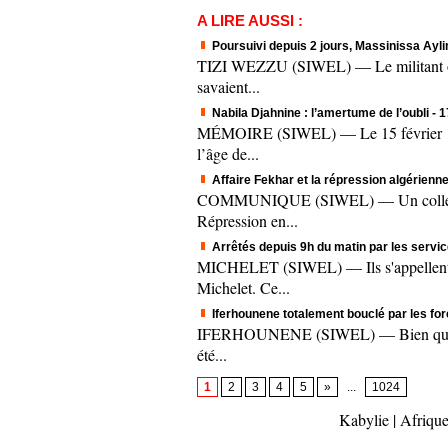
A LIRE AUSSI :
Poursuivi depuis 2 jours, Massinissa Aylim
TIZI WEZZU (SIWEL) — Le militant origi
savaient...
Nabila Djahnine : l’amertume de l’oubli
- 
MÉMOIRE (SIWEL) — Le 15 février 1995.
l’âge de...
Affaire Fekhar et la répression algérienne
COMMUNIQUE (SIWEL) — Un collectif c
Répression en...
Arrêtés depuis 9h du matin par les servic
MICHELET (SIWEL) — Ils s'appellent A
Michelet. Ce...
Iferhounene totalement bouclé par les fo
IFERHOUNENE (SIWEL) — Bien que le mee
été...
1
2
3
4
5
»
...
1024
Kabylie
|
Afrique