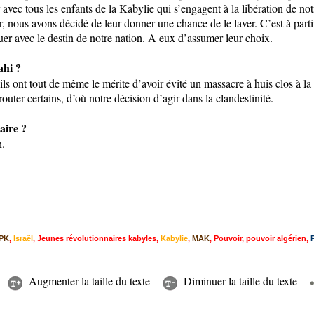
 avec tous les enfants de la Kabylie qui s’engagent à la libération de no
, nous avons décidé de leur donner une chance de le laver. C’est à partir
ouer avec le destin de notre nation. A eux d’assumer leur choix.
ahi ?
 ils ont tout de même le mérite d’avoir évité un massacre à huis clos à la
ter certains, d’où notre décision d’agir dans la clandestinité.
aire ?
n.
PK
,
Israël
,
Jeunes révolutionnaires kabyles
,
Kabylie
,
MAK
,
Pouvoir
,
pouvoir algérien
,
Augmenter la taille du texte
Diminuer la taille du texte