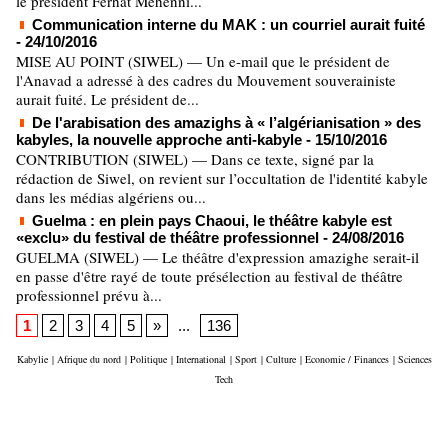
le président Ferhat Mehenni...
Communication interne du MAK : un courriel aurait fuité
- 24/10/2016
MISE AU POINT (SIWEL) — Un e-mail que le président de
l'Anavad a adressé à des cadres du Mouvement souverainiste
aurait fuité. Le président de...
De l'arabisation des amazighs à « l’algérianisation » des
kabyles, la nouvelle approche anti-kabyle
- 15/10/2016
CONTRIBUTION (SIWEL) — Dans ce texte, signé par la
rédaction de Siwel, on revient sur l’occultation de l'identité kabyle
dans les médias algériens ou...
Guelma : en plein pays Chaoui, le théâtre kabyle est
«exclu» du festival de théâtre professionnel
- 24/08/2016
GUELMA (SIWEL) — Le théâtre d'expression amazighe serait-il
en passe d'être rayé de toute présélection au festival de théâtre
professionnel prévu à...
1
2
3
4
5
»
...
136
Kabylie
|
Afrique du nord
|
Politique
|
International
|
Sport
|
Culture
|
Economie / Finances
|
Sciences
Tech