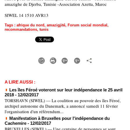
amazighe de Djerba, Tunisie -Association Azetta, Maroc
SIWEL 14 1510 AVR13
Tags
:
afrique du nord
,
amazigjité
,
Forum social mondial
,
recommandations
,
tunis
A LIRE AUSSI :
Les îles Féroé voteront sur leur indépendance le 25 avril
2018
- 12/02/2017
TORSHAVN (SIWEL) — La coalition au pouvoir des îles Féroé,
archipel autonome du Danemark, a annoncé samedi 11 février
l'organisation d'un référendum...
Manifestation à Bruxelles pour l'indépendance du
Cachemire
- 12/02/2017
BRUXELLES (SIWEL) — Une centaine de personnes se sont