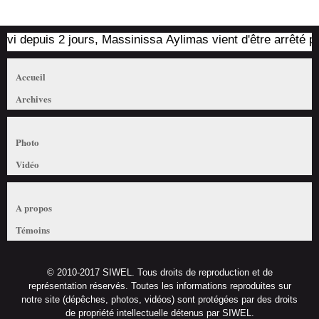
epuis 2 jours, Massinissa Aylimas vient d'être arrêté par les
Accueil
Archives
Photo
Vidéo
A propos
Témoins
© 2010-2017 SIWEL. Tous droits de reproduction et de
représentation réservés. Toutes les informations reproduites sur
notre site (dépêches, photos, vidéos) sont protégées par des droits
de propriété intellectuelle détenus par SIWEL.