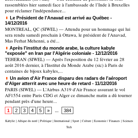
rassemblées hier samedi face à l'ambassade de l’Inde à Bruxelles
pour réclamer l'indépendance...
Le Président de l'Anavad est arrivé au Québec
-
14/12/2016
MONTREAL, QC (SIWEL) — Attendu pour un hommage qui lui
sera rendu samedi prochain à Ottawa, le président de l'Anavad,
Mas Ferhat Mehenni, a été...
Après l'institut du monde arabe, la culture kabyle
"exposée" en Iran par l'Algérie coloniale
- 12/12/2016
TEHERAN (SIWEL) — Après l'exposition du 12 février au 28
août 2016 dernier, à l'Institut du Monde Arabe (sic) à Paris de
centaines de bijoux kabyles,...
Un avion d'Air France disparu des radars de l'aéroport
d'Alger atterrit avec une heure de retard
- 11/12/2016
PARIS (SIWEL) — L'Airbus A319 d'Air France assurant le vol
AF1554 entre Paris CDG et Alger ce dimanche matin a dû tourner
pendant près d'une heure...
1
2
3
4
5
»
...
384
Kabylie
|
Afrique du nord
|
Politique
|
International
|
Sport
|
Culture
|
Economie / Finances
|
Sciences
Tech