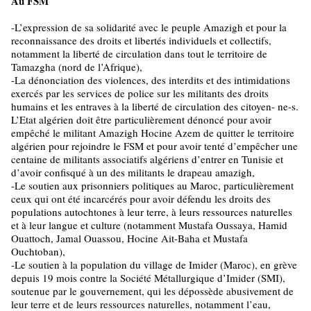
Au FSM
-L’expression de sa solidarité avec le peuple Amazigh et pour la
reconnaissance des droits et libertés individuels et collectifs,
notamment la liberté de circulation dans tout le territoire de
Tamazgha (nord de l’Afrique),
-La dénonciation des violences, des interdits et des intimidations
exercés par les services de police sur les militants des droits
humains et les entraves à la liberté de circulation des citoyen- ne-s.
L’Etat algérien doit être particulièrement dénoncé pour avoir
empêché le militant Amazigh Hocine Azem de quitter le territoire
algérien pour rejoindre le FSM et pour avoir tenté d’empêcher une
centaine de militants associatifs algériens d’entrer en Tunisie et
d’avoir confisqué à un des militants le drapeau amazigh,
-Le soutien aux prisonniers politiques au Maroc, particulièrement
ceux qui ont été incarcérés pour avoir défendu les droits des
populations autochtones à leur terre, à leurs ressources naturelles
et à leur langue et culture (notamment Mustafa Oussaya, Hamid
Ouattoch, Jamal Ouassou, Hocine Ait-Baha et Mustafa
Ouchtoban),
-Le soutien à la population du village de Imider (Maroc), en grève
depuis 19 mois contre la Société Métallurgique d’Imider (SMI),
soutenue par le gouvernement, qui les dépossède abusivement de
leur terre et de leurs ressources naturelles, notamment l’eau,