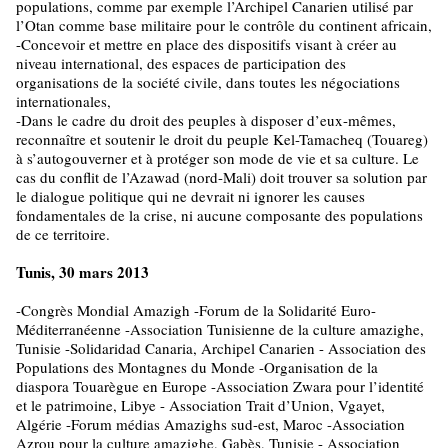
populations, comme par exemple l’Archipel Canarien utilisé par
l’Otan comme base militaire pour le contrôle du continent africain,
-Concevoir et mettre en place des dispositifs visant à créer au
niveau international, des espaces de participation des
organisations de la société civile, dans toutes les négociations
internationales,
-Dans le cadre du droit des peuples à disposer d’eux-mêmes,
reconnaître et soutenir le droit du peuple Kel-Tamacheq (Touareg)
à s’autogouverner et à protéger son mode de vie et sa culture. Le
cas du conflit de l’Azawad (nord-Mali) doit trouver sa solution par
le dialogue politique qui ne devrait ni ignorer les causes
fondamentales de la crise, ni aucune composante des populations
de ce territoire.
Tunis, 30 mars 2013
-Congrès Mondial Amazigh -Forum de la Solidarité Euro-
Méditerranéenne -Association Tunisienne de la culture amazighe,
Tunisie -Solidaridad Canaria, Archipel Canarien - Association des
Populations des Montagnes du Monde -Organisation de la
diaspora Touarègue en Europe -Association Zwara pour l’identité
et le patrimoine, Libye - Association Trait d’Union, Vgayet,
Algérie -Forum médias Amazighs sud-est, Maroc -Association
Azrou pour la culture amazighe, Gabès, Tunisie - Association