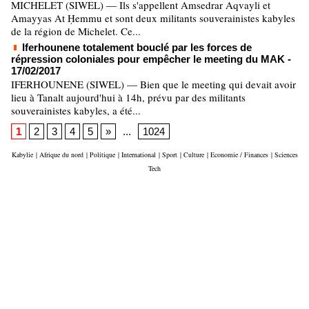
MICHELET (SIWEL) — Ils s'appellent Amsedrar Aqvayli et
Amayyas At Ḥemmu et sont deux militants souverainistes kabyles
de la région de Michelet. Ce...
Iferhounene totalement bouclé par les forces de
répression coloniales pour empêcher le meeting du MAK
-
17/02/2017
IFERHOUNENE (SIWEL) — Bien que le meeting qui devait avoir
lieu à Tanalt aujourd'hui à 14h, prévu par des militants
souverainistes kabyles, a été...
1
2
3
4
5
»
...
1024
Kabylie
|
Afrique du nord
|
Politique
|
International
|
Sport
|
Culture
|
Economie / Finances
|
Sciences
Tech