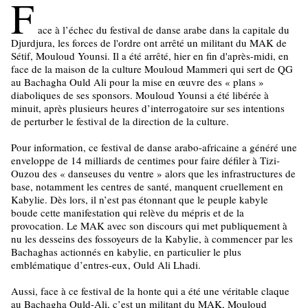
F
ace à l’échec du festival de danse arabe dans la capitale du
Djurdjura, les forces de l'ordre ont arrêté un militant du MAK de
Sétif, Mouloud Younsi. Il a été arrêté, hier en fin d'après-midi, en
face de la maison de la culture Mouloud Mammeri qui sert de QG
au Bachagha Ould Ali pour la mise en œuvre des « plans »
diaboliques de ses sponsors. Mouloud Younsi a été libérée à
minuit, après plusieurs heures d’interrogatoire sur ses intentions
de perturber le festival de la direction de la culture.
Pour information, ce festival de danse arabo-africaine a généré une
enveloppe de 14 milliards de centimes pour faire défiler à Tizi-
Ouzou des « danseuses du ventre » alors que les infrastructures de
base, notamment les centres de santé, manquent cruellement en
Kabylie. Dès lors, il n’est pas étonnant que le peuple kabyle
boude cette manifestation qui relève du mépris et de la
provocation. Le MAK avec son discours qui met publiquement à
nu les desseins des fossoyeurs de la Kabylie, à commencer par les
Bachaghas actionnés en kabylie, en particulier le plus
emblématique d’entres-eux, Ould Ali Lhadi.
Aussi, face à ce festival de la honte qui a été une véritable claque
au Bachagha Ould-Ali, c’est un militant du MAK, Mouloud