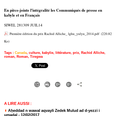
En pièce-jointe l'intégralité les Communiqués de presse en
kabyle et en Français
SIWEL 281309 JUIL14
Première édition du prix Rachid Alliche_ lghu_yulyu_2014.pdf
(220.82
Ko)
Tags
:
Canada
,
culture
,
kabylie
,
littérature
,
prix
,
Rachid Alliche
,
roman
,
Roman
,
Tiregwa
A LIRE AUSSI :
Aḥeddad n wawal aqvayli Zedek Mulud ad d-yezzi i
umaḍal
- 12/02/2017