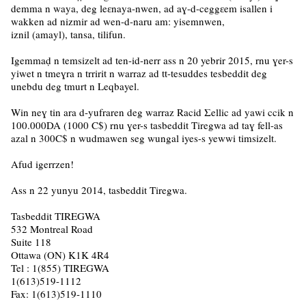
demma n waya, deg leɛnaya-nwen, ad aɣ-d-ceggɛem isallen i
wakken ad nizmir ad wen-d-naru am: yisemnwen,
iznil (amayl), tansa, tilifun.
Igemmaḍ n temsizelt ad ten-id-nerr ass n 20 yebrir 2015, rnu ɣer-s
yiwet n tmeɣra n trririt n warraz ad tt-tesuddes tesbeddit deg
unebdu deg tmurt n Leqbayel.
Win neɣ tin ara d-yufraren deg warraz Racid Σellic ad yawi ccik n
100.000DA (1000 C$) rnu ɣer-s tasbeddit Tiregwa ad taɣ fell-as
azal n 300C$ n wudmawen seg wungal iyes-s yewwi timsizelt.
Afud igerrzen!
Ass n 22 yunyu 2014, tasbeddit Tiregwa.
Tasbeddit TIREGWA
532 Montreal Road
Suite 118
Ottawa (ON) K1K 4R4
Tel : 1(855) TIREGWA
1(613)519-1112
Fax: 1(613)519-1110