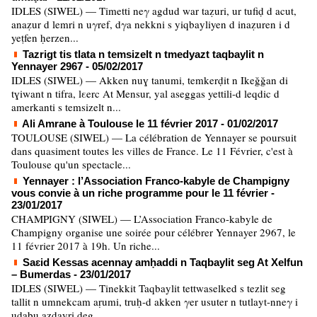
IDLES (SIWEL) — Timetti neγ agdud war taẓuri, ur tufiḍ d acut,
anaẓur d lemri n uγref, dγa nekkni s yiqbayliyen d inaẓuren i d
yeṭfen ḥerzen...
Tazrigt tis tlata n temsizelt n tmedyazt taqbaylit n
Yennayer 2967
- 05/02/2017
IDLES (SIWEL) — Akken nuɣ tanumi, temkerḍit n Ikeğğan di
tɣiwant n tifra, lεerc At Mensur, yal aseggas yettili-d leqdic d
amerkanti s temsizelt n...
Ali Amrane à Toulouse le 11 février 2017
- 01/02/2017
TOULOUSE (SIWEL) — La célébration de Yennayer se poursuit
dans quasiment toutes les villes de France. Le 11 Février, c'est à
Toulouse qu'un spectacle...
Yennayer : l’Association Franco-kabyle de Champigny
vous convie à un riche programme pour le 11 février
-
23/01/2017
CHAMPIGNY (SIWEL) — L’Association Franco-kabyle de
Champigny organise une soirée pour célébrer Yennayer 2967, le
11 février 2017 à 19h. Un riche...
Saɛid Kessas acennay amḥaddi n Taqbaylit seg At Xelfun
– Bumerdas
- 23/01/2017
IDLES (SIWEL) — Tinekkit Taqbaylit tettwaselked s tezlit seg
tallit n umnekcam aṛumi, truḥ-d akken γer usuter n tutlayt-nneγ i
udabu azdayri deg...