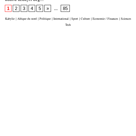
1
2
3
4
5
»
...
85
Kabylie
|
Afrique du nord
|
Politique
|
International
|
Sport
|
Culture
|
Economie / Finances
|
Sciences
Tech