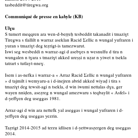
tasbeddit@tiregwa.org
Communiqué de presse en kabyle (KB)
Ulɣu
S tumert meqqren ara wen-d-beṛṛeḥ tesbeddit takanadit i tmaziɣt
Tiregwa s tlallilt n warraz aseklan Racid Σellic n wungal yufraren i
yuran s tmaziɣt deg teẓrigt-is tamezwarut.
Iswi seg wesbeddi n warraz-agi d asebɣes n wesnulfu d tira n
wungalen n tɣara s tmaziɣt akked ureṣṣi n uẓar n yiwet n tsekla
tatrart s tutlayt-nneɣ.
Isem i as-nefka i warraz-a « Arraz Racid Σellic n wungal yufraren
» d tajmilt i wemyaru-a i d-inejren abrid akked wiyaḍ i tira s
tmaziɣt deg tewsit-agi n tsekla, d win iwumi nettalas dɣa, ger
wayen nniḍen, aseẓreg n wungal amezwaru s teqbaylit « Asfel» i
d-yeffɣen deg useggas 1981.
Arraz-agi d win ara nettefk yal aseggas i wungal yufraren i d-
yeffɣen deg useggas yezrin.
Taẓrigt 2014-2015 ad terzu idlisen i d-yettwasẓergen deg useggas
2014.