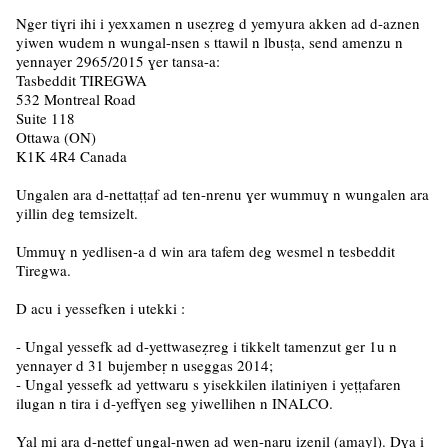
Nger tiɣri ihi i yexxamen n useẓreg d yemyura akken ad d-aznen
yiwen wudem n wungal-nsen s ttawil n lbusṭa, send amenzu n
yennayer 2965/2015 ɣer tansa-a:
Tasbeddit TIREGWA
532 Montreal Road
Suite 118
Ottawa (ON)
K1K 4R4 Canada
Ungalen ara d-nettaṭṭaf ad ten-nrenu ɣer wummuɣ n wungalen ara
yillin deg temsizelt.
Ummuɣ n yedlisen-a d win ara tafem deg wesmel n tesbeddit
Tiregwa.
D acu i yessefken i utekki :
- Ungal yessefk ad d-yettwaseẓreg i tikkelt tamenzut ger 1u n
yennayer d 31 bujembeṛ n useggas 2014;
- Ungal yessefk ad yettwaru s yisekkilen ilatiniyen i yeṭṭafaren
ilugan n tira i d-yeffɣen seg yiwellihen n INALCO.
Yal mi ara d-neṭṭef ungal-nwen ad wen-naru izenil (amayl). Dɣa i