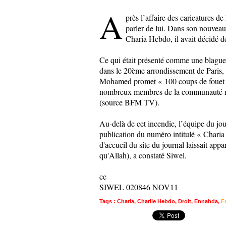
A
près l’affaire des caricatures 
parler de lui. Dans son nouveau 
Charia Hebdo, il avait décidé 
Ce qui était présenté comme une blague 
dans le 20ème arrondissement de Paris, 
Mohamed promet
«
100 coups de foue
nombreux membres de la communauté mus
(source BFM TV).
Au-delà de cet incendie, l’équipe du jour
publication du numéro intitulé
«
Charia
d'accueil du site du journal laissait ap
qu'Allah), a constaté Siwel.
cc
SIWEL 020846 NOV11
Tags
:
Charia
,
Charlie Hebdo
,
Droit
,
Ennahda
,
F