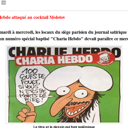
 Hebdo attaqué au cocktail Molotov
di à mercredi, les locaux du siège parisien du journal satirique 
un numéro spécial baptisé "Charia Hebdo" devait paraître ce merc
Le titre et le dessin qui font polémique