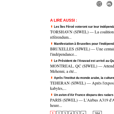
A LIRE AUSSI :
Les îles Féroé voteront sur leur indépend
TORSHAVN (SIWEL) — La coalition au po
référendum...
Manifestation à Bruxelles pour l'indépe
BRUXELLES (SIWEL) — Une centaine de 
l'indépendance...
Le Président de l'Anavad est arrivé au Q
MONTREAL, QC (SIWEL) — Attendu pour
Mehenni, a été...
Après l'institut du monde arabe, la cultur
TEHERAN (SIWEL) — Après l'exposition d
kabyles,...
Un avion d'Air France disparu des radars d
PARIS (SIWEL) — L'Airbus A319 d'Air F
heure...
1
2
3
4
5
»
...
384