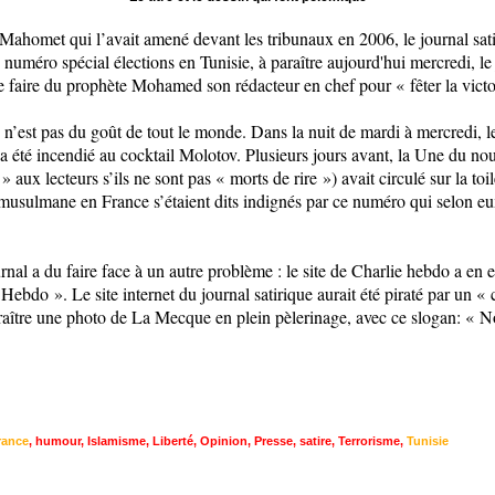
de Mahomet qui l’avait amené devant les tribunaux en 2006, le journal sa
numéro spécial élections en Tunisie, à paraître aujourd'hui mercredi, le
de faire du prophète Mohamed son rédacteur en chef pour
«
fêter la vict
n’est pas du goût de tout le monde. Dans la nuit de mardi à mercredi, le
a été incendié au cocktail Molotov. Plusieurs jours avant, la Une du no
t
»
aux lecteurs s’ils ne sont pas
«
morts de rire
»
) avait circulé sur la to
ulmane en France s’étaient dits indignés par ce numéro qui selon eu
nal a du faire face à un autre problème : le site de Charlie hebdo a en e
 Hebdo
»
. Le site internet du journal satirique aurait été piraté par un
«
c
paraître une photo de La Mecque en plein pèlerinage, avec ce slogan:
«
No
rance
,
humour
,
Islamisme
,
Liberté
,
Opinion
,
Presse
,
satire
,
Terrorisme
,
Tunisie