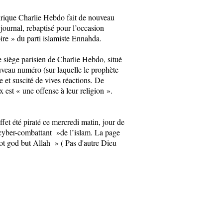
tirique Charlie Hebdo fait de nouveau
 journal, rebaptisé pour l’occasion
oire
»
du parti islamiste Ennahda.
 siège parisien de Charlie Hebdo, situé
uveau numéro (sur laquelle le prophète
ile et suscité de vives réactions. De
x est
«
une offense à leur religion
»
.
ffet été piraté ce mercredi matin, jour de
yber-combattant
»
de l’islam. La page
t god but Allah
»
( Pas d'autre Dieu