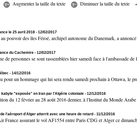
Augmenter la taille du texte
Diminuer la taille du texte
ance le 25 avril 2018
- 12/02/2017
uvoir des îles Féroé, archipel autonome du Danemark, a annoncé sam
ndance du Cachemire
- 12/02/2017
personnes se sont rassemblées hier samedi face à l'ambassade de l’
uébec
- 14/12/2016
 un hommage qui lui sera rendu samedi prochain à Ottawa, le prés
e kabyle "exposée" en Iran par l'Algérie coloniale
- 12/12/2016
u 12 février au 28 août 2016 dernier, à l'Institut du Monde Arabe (s
e l'aéroport d'Alger atterrit avec une heure de retard
- 11/12/2016
rance assurant le vol AF1554 entre Paris CDG et Alger ce dimanche 