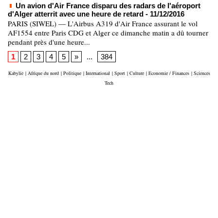
Un avion d'Air France disparu des radars de l'aéroport
d'Alger atterrit avec une heure de retard
- 11/12/2016
PARIS (SIWEL) — L'Airbus A319 d'Air France assurant le vol
AF1554 entre Paris CDG et Alger ce dimanche matin a dû tourner
pendant près d'une heure...
1
2
3
4
5
»
...
384
Kabylie
|
Afrique du nord
|
Politique
|
International
|
Sport
|
Culture
|
Economie / Finances
|
Sciences
Tech