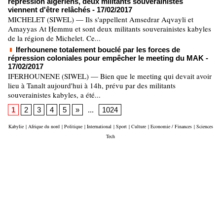
répression algériens, deux militants souverainistes
viennent d'être relâchés
- 17/02/2017
MICHELET (SIWEL) — Ils s'appellent Amsedrar Aqvayli et
Amayyas At Ḥemmu et sont deux militants souverainistes kabyles
de la région de Michelet. Ce...
Iferhounene totalement bouclé par les forces de
répression coloniales pour empêcher le meeting du MAK
-
17/02/2017
IFERHOUNENE (SIWEL) — Bien que le meeting qui devait avoir
lieu à Tanalt aujourd'hui à 14h, prévu par des militants
souverainistes kabyles, a été...
1
2
3
4
5
»
...
1024
Kabylie
|
Afrique du nord
|
Politique
|
International
|
Sport
|
Culture
|
Economie / Finances
|
Sciences
Tech