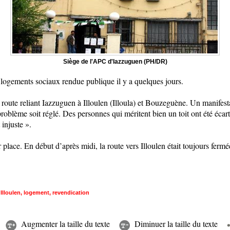
Siège de l'APC d'Iazzuguen (PH/DR)
de logements sociaux rendue publique il y a quelques jours.
 route reliant Iazzuguen à Illoulen (Illoula) et Bouzeguène. Un manifesta
problème soit réglé. Des personnes qui méritent bien un toit ont été écarté
 injuste ».
place. En début d’après midi, la route vers Illoulen était toujours fermé
,
Illoulen
,
logement
,
revendication
Augmenter la taille du texte
Diminuer la taille du texte