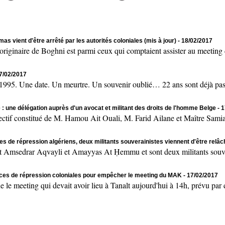
as vient d'être arrêté par les autorités coloniales (mis à jour)
- 18/02/2017
naire de Boghni est parmi ceux qui comptaient assister au meeting de
17/02/2017
 Une date. Un meurtre. Un souvenir oublié… 22 ans sont déjà passés
 : une délégation auprès d'un avocat et militant des droits de l'homme Belge
- 
onstitué de M. Hamou Ait Ouali, M. Farid Ailane et Maître Samia 
es de répression algériens, deux militants souverainistes viennent d'être relâ
msedrar Aqvayli et Amayyas At Ḥemmu et sont deux militants souvera
rces de répression coloniales pour empêcher le meeting du MAK
- 17/02/2017
ting qui devait avoir lieu à Tanalt aujourd'hui à 14h, prévu par des