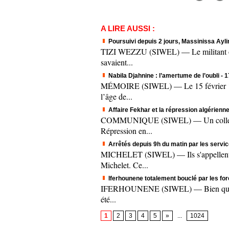
A LIRE AUSSI :
Poursuivi depuis 2 jours, Massinissa Aylim
TIZI WEZZU (SIWEL) — Le militant origi
savaient...
Nabila Djahnine : l’amertume de l’oubli
- 
MÉMOIRE (SIWEL) — Le 15 février 1995.
l’âge de...
Affaire Fekhar et la répression algérienne
COMMUNIQUE (SIWEL) — Un collectif c
Répression en...
Arrêtés depuis 9h du matin par les servic
MICHELET (SIWEL) — Ils s'appellent A
Michelet. Ce...
Iferhounene totalement bouclé par les fo
IFERHOUNENE (SIWEL) — Bien que le mee
été...
1
2
3
4
5
»
...
1024