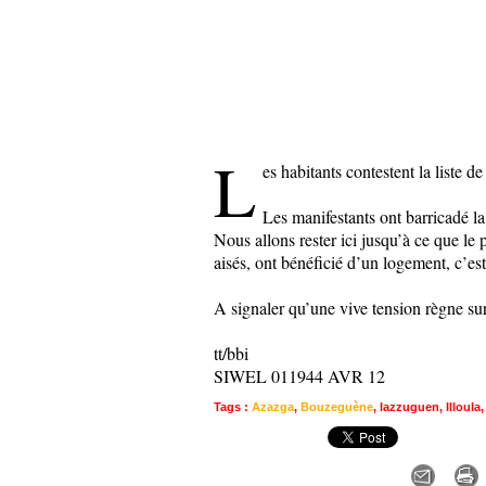
L
es habitants contestent la liste 
Les manifestants ont barricadé la
Nous allons rester ici jusqu’à ce que le 
aisés, ont bénéficié d’un logement, c’est
A signaler qu’une vive tension règne sur 
tt/bbi
SIWEL 011944 AVR 12
Tags
:
Azazga
,
Bouzeguène
,
Iazzuguen
,
Illoula