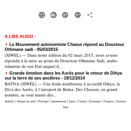
A LIRE AUSSI :
Le Mouvement autonomiste Chaoui répond au Douctour
Othmane sadi
- 05/03/2015
(SIWEL) — Dans notre édition du 02 mars 2015, nous avions
répondu à la mise au point du Douctour Othmane Sadi, arabo-
islamiste de son Etat auquel il...
Grande émotion dans les Aurès pour le retour de Dihya
sur la terre de ses ancêtres
- 19/12/2014
BATNA (SIWEL) — Une foule nombreuse à accueilli Dihya, la
Diva des Aurès, à l’aéroport de Batna. Des Chaouis, en grand
nombre, se sont munis des...
Kabylie
|
Afrique du nord
|
Politique
|
International
|
Sport
|
Culture
|
Economie / Finances
|
Sciences
Tech