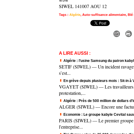
SIWEL 141007 AOU 12
Tags
:
Algérie
,
Auto-suffisance alimentaire
,
Blé
A LIRE AUSSI :
Algérie : l’usine Samsung du patron kabyl
SETIF (SIWEL) — Un incident ravageur a
s’est...
En grève depuis plusieurs mois : Sit-in à
VGAYET (SIWEL) — Les travailleurs de 
protestation,...
Algérie : Près de 500 million de dollars d
ALGER (SIWEL) — Encore une facture salé
Economie : Le groupe kabyle Cevital sau
PARIS (SIWEL) — Le premier groupe pri
l'entreprise...