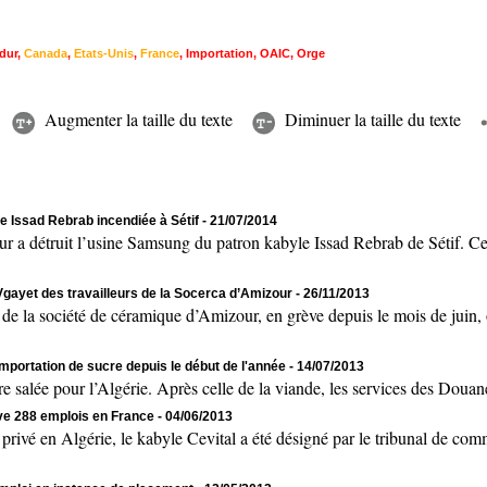
 dur
,
Canada
,
Etats-Unis
,
France
,
Importation
,
OAIC
,
Orge
Augmenter la taille du texte
Diminuer la taille du texte
e Issad Rebrab incendiée à Sétif
- 21/07/2014
 détruit l’usine Samsung du patron kabyle Issad Rebrab de Sétif. Cet i
 Vgayet des travailleurs de la Socerca d’Amizour
- 26/11/2013
la société de céramique d’Amizour, en grève depuis le mois de juin, 
’importation de sucre depuis le début de l'année
- 14/07/2013
e pour l’Algérie. Après celle de la viande, les services des Douanes o
ve 288 emplois en France
- 04/06/2013
vé en Algérie, le kabyle Cevital a été désigné par le tribunal de co