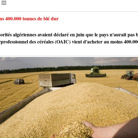
ns 400.000 tonnes de blé dur
tés algériennes avaient déclaré en juin que le pays n'aurait pas be
terprofessionnel des céréales (OAIC) vient d'acheter au moins 400.00