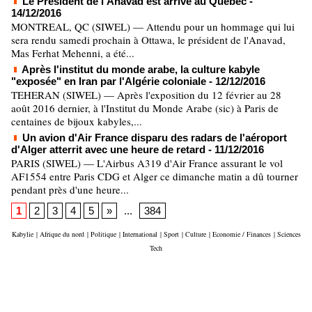
Le Président de l'Anavad est arrivé au Québec
-
14/12/2016
MONTREAL, QC (SIWEL) — Attendu pour un hommage qui lui
sera rendu samedi prochain à Ottawa, le président de l'Anavad,
Mas Ferhat Mehenni, a été...
Après l'institut du monde arabe, la culture kabyle
"exposée" en Iran par l'Algérie coloniale
- 12/12/2016
TEHERAN (SIWEL) — Après l'exposition du 12 février au 28
août 2016 dernier, à l'Institut du Monde Arabe (sic) à Paris de
centaines de bijoux kabyles,...
Un avion d'Air France disparu des radars de l'aéroport
d'Alger atterrit avec une heure de retard
- 11/12/2016
PARIS (SIWEL) — L'Airbus A319 d'Air France assurant le vol
AF1554 entre Paris CDG et Alger ce dimanche matin a dû tourner
pendant près d'une heure...
1
2
3
4
5
»
...
384
Kabylie
|
Afrique du nord
|
Politique
|
International
|
Sport
|
Culture
|
Economie / Finances
|
Sciences
Tech