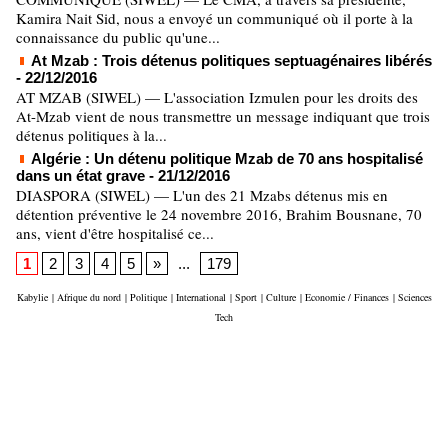
Kamira Nait Sid, nous a envoyé un communiqué où il porte à la
connaissance du public qu'une...
At Mzab : Trois détenus politiques septuagénaires libérés
- 22/12/2016
AT MZAB (SIWEL) — L'association Izmulen pour les droits des
At-Mzab vient de nous transmettre un message indiquant que trois
détenus politiques à la...
Algérie : Un détenu politique Mzab de 70 ans hospitalisé
dans un état grave
- 21/12/2016
DIASPORA (SIWEL) — L'un des 21 Mzabs détenus mis en
détention préventive le 24 novembre 2016, Brahim Bousnane, 70
ans, vient d'être hospitalisé ce...
1
2
3
4
5
»
...
179
Kabylie
|
Afrique du nord
|
Politique
|
International
|
Sport
|
Culture
|
Economie / Finances
|
Sciences
Tech