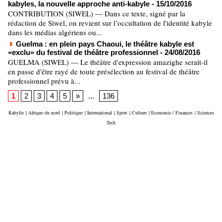
kabyles, la nouvelle approche anti-kabyle
- 15/10/2016
CONTRIBUTION (SIWEL) — Dans ce texte, signé par la
rédaction de Siwel, on revient sur l’occultation de l'identité kabyle
dans les médias algériens ou...
Guelma : en plein pays Chaoui, le théâtre kabyle est
«exclu» du festival de théâtre professionnel
- 24/08/2016
GUELMA (SIWEL) — Le théâtre d'expression amazighe serait-il
en passe d'être rayé de toute présélection au festival de théâtre
professionnel prévu à...
1
2
3
4
5
»
...
136
Kabylie
|
Afrique du nord
|
Politique
|
International
|
Sport
|
Culture
|
Economie / Finances
|
Sciences
Tech