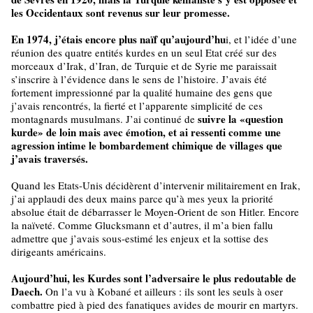
les Occidentaux sont revenus sur leur promesse.
En 1974, j’étais encore plus naïf qu’aujourd’hu
i, et l’idée d’une
réunion des quatre entités kurdes en un seul Etat créé sur des
morceaux d’Irak, d’Iran, de Turquie et de Syrie me paraissait
s’inscrire à l’évidence dans le sens de l’histoire. J’avais été
fortement impressionné par la qualité humaine des gens que
j’avais rencontrés, la fierté et l’apparente simplicité de ces
suivre la «question
montagnards musulmans. J’ai continué de
kurde» de loin mais avec émotion, et ai ressenti comme une
agression intime le bombardement chimique de villages que
j’avais traversés.
Quand les Etats-Unis décidèrent d’intervenir militairement en Irak,
j’ai applaudi des deux mains parce qu’à mes yeux la priorité
absolue était de débarrasser le Moyen-Orient de son Hitler. Encore
la naïveté. Comme Glucksmann et d’autres, il m’a bien fallu
admettre que j’avais sous-estimé les enjeux et la sottise des
dirigeants américains.
Aujourd’hui, les Kurdes sont l’adversaire le plus redoutable de
Daech.
On l’a vu à Kobané et ailleurs : ils sont les seuls à oser
combattre pied à pied des fanatiques avides de mourir en martyrs.