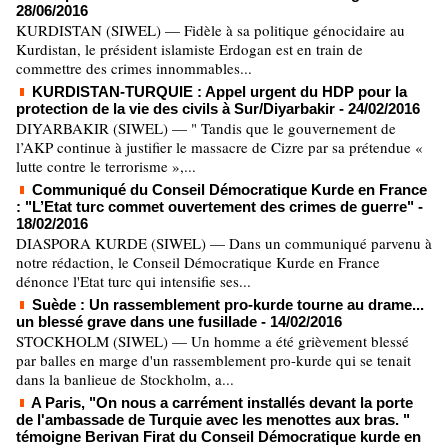
28/06/2016
KURDISTAN (SIWEL) — Fidèle à sa politique génocidaire au
Kurdistan, le président islamiste Erdogan est en train de
commettre des crimes innommables...
KURDISTAN-TURQUIE : Appel urgent du HDP pour la
protection de la vie des civils à Sur/Diyarbakir
- 24/02/2016
DIYARBAKIR (SIWEL) — " Tandis que le gouvernement de
l’AKP continue à justifier le massacre de Cizre par sa prétendue «
lutte contre le terrorisme »,...
Communiqué du Conseil Démocratique Kurde en France
: "L’Etat turc commet ouvertement des crimes de guerre"
-
18/02/2016
DIASPORA KURDE (SIWEL) — Dans un communiqué parvenu à
notre rédaction, le Conseil Démocratique Kurde en France
dénonce l'Etat turc qui intensifie ses...
Suède : Un rassemblement pro-kurde tourne au drame...
un blessé grave dans une fusillade
- 14/02/2016
STOCKHOLM (SIWEL) — Un homme a été grièvement blessé
par balles en marge d'un rassemblement pro-kurde qui se tenait
dans la banlieue de Stockholm, a...
A Paris, "On nous a carrément installés devant la porte
de l'ambassade de Turquie avec les menottes aux bras. "
témoigne Berivan Firat du Conseil Démocratique kurde en