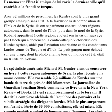
Ils menacent l’Etat islamique de lui ravir la dernière ville qu’il
contrôle à la frontière turque.
Avec 32 millions de personnes, les Kurdes sont le plus grand
groupe ethnique sans Etat. A la faveur de la décomposition de
l’Irak et de la Syrie, ils ont séparément construit deux régions
autonomes, dans le nord de l’Irak, puis dans le nord de la Syrie.
Kobané appartient à cette région, et c’est son invasion sauvage
par Daech qui a déclenché la contre-attaque victorieuse des
Kurdes syriens, aidés par l’aviation américaine et des combattants
kurdes venus de Turquie et d’Irak. Le petit garçon mort échoué
sur une plage, dont la photo a fait le tour du monde cet été, était
un Kurde de Kobané.
Le spécialiste américain Michael M. Gunter vient de consacrer
un livre à cette région autonome de Syrie
, la plus récente et la
Elle rassemble 2,2 millions de Kurdes sur une
moins connue.
bande de terre de près de 400 kilomètres
Le journaliste du
.
Guardian Jonathan Steele commente ce livre dans la New York
Review of Books. Il s’est rendu récemment sur le terrain. Il
décrit la complexe alchimie de l’équilibre des pouvoirs et la
subtile stratégie des dirigeants kurdes. Mais le plus surprenant
est l’armée. Forte de 55 000 combattants, elle est mixte. Elle
compte peut-être autant de femmes que d’hommes. Les photos