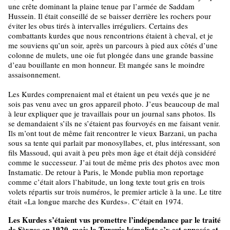
une crête dominant la plaine tenue par l’armée de Saddam
Hussein. Il était conseillé de se baisser derrière les rochers pour
éviter les obus tirés à intervalles irréguliers. Certains des
combattants kurdes que nous rencontrions étaient à cheval, et je
me souviens qu’un soir, après un parcours à pied aux côtés d’une
colonne de mulets, une oie fut plongée dans une grande bassine
d’eau bouillante en mon honneur. Et mangée sans le moindre
assaisonnement.
Les Kurdes comprenaient mal et étaient un peu vexés que je ne
sois pas venu avec un gros appareil photo. J’eus beaucoup de mal
à leur expliquer que je travaillais pour un journal sans photos. Ils
se demandaient s’ils ne s’étaient pas fourvoyés en me faisant venir.
Ils m’ont tout de même fait rencontrer le vieux Barzani, un pacha
sous sa tente qui parlait par monosyllabes, et, plus intéressant, son
fils Massoud, qui avait à peu près mon âge et était déjà considéré
comme le successeur. J’ai tout de même pris des photos avec mon
Instamatic. De retour à Paris, le Monde publia mon reportage
comme c’était alors l’habitude, un long texte tout gris en trois
volets répartis sur trois numéros, le premier article à la une. Le titre
était «La longue marche des Kurdes». C’était en 1974.
Les Kurdes s’étaient vus promettre l’indépendance par le traité
de Sèvres en 1920, mais la Turquie kémaliste s’y est opposée et