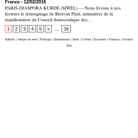
France
- 12/02/2016
PARIS-DIASPORA KURDE (SIWEL) — Nous livrons à nos
lecteurs le témoignage de Berivan Firat, animatrice de la
manifestation du Conseil démocratique des...
1
2
3
4
5
»
...
16
Kabylie
|
Afrique du nord
|
Politique
|
International
|
Sport
|
Culture
|
Economie / Finances
|
Sciences
Tech